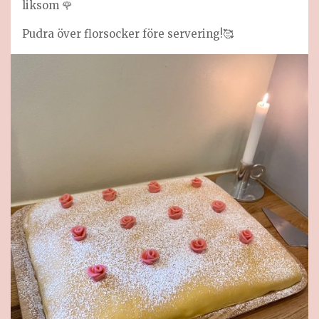
liksom 🌹
Pudra över florsocker före servering!🥰