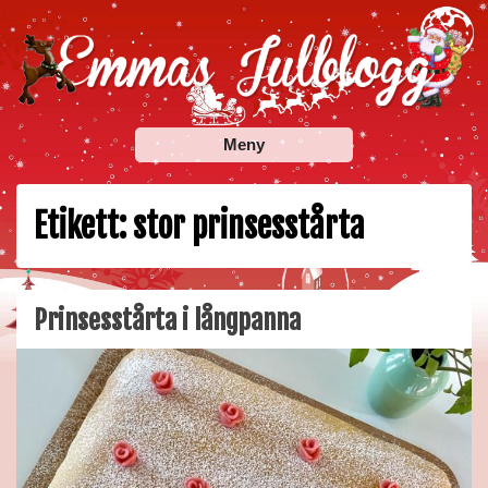
Skip
to
content
Emmas Julblogg
Julbloggar om julnyheter, julklappstips, julkalendrar,
Meny
adventskalendrar , julpyssel och julrecept!
Etikett:
stor prinsesstårta
Prinsesstårta i långpanna