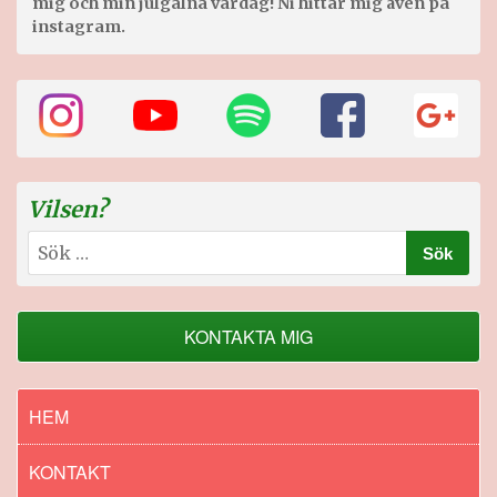
mig och min julgalna vardag! Ni hittar mig även på
instagram.
Vilsen?
Sök
efter:
KONTAKTA MIG
HEM
KONTAKT