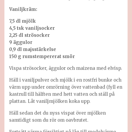
Vaniljkräm:
7,5 dl mjölk
4,5 tsk vaniljsocker
2,25 dl strösocker
9 äggulor
0,9 dl majsstärkelse
150 g rumstempererat smör
Vispa strösocker, äggulor och maizena med elvisp.
Häll i vaniljpulver och mjölk i en rostfri bunke och
värm upp under omrörning över vattenbad (fyll en
kastrull till hälften med hett vatten och ställ på
plattan. Låt vaniljmjölken koka upp.
Häll sedan det du nyss vispat över mjölken
samtidigt som du rör om oavbrutet.
Fortsätt värma försiktigt på låg till medelvärme