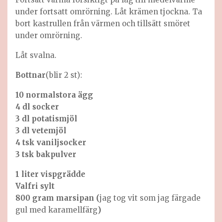
under fortsatt omrörning. Låt krämen tjockna. Ta
bort kastrullen från värmen och tillsätt smöret
under omrörning.
Låt svalna.
Bottnar
(blir 2 st):
10 normalstora ägg
4 dl socker
3 dl potatismjöl
3 dl vetemjöl
4 tsk vaniljsocker
3 tsk bakpulver
1 liter vispgrädde
Valfri sylt
800 gram marsipan (
jag tog vit som jag färgade
gul med karamellfärg
)