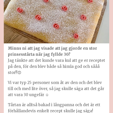
Minns ni att jag visade att jag gjorde en stor
prinsesstårta när jag fyllde 30?
Jag tänkte att det kunde vara kul att ge er receptet
på den, för den blev både så himla god och sååå
stor!!😍
Vi var typ 25 personer som åt av den och det blev
till och med lite över, så jag skulle säga att det går
att vara 30 ungefär ☺️
Tårtan är alltså bakad i långpanna och det är ett
förhållandevis enkelt recept skulle jag säga!