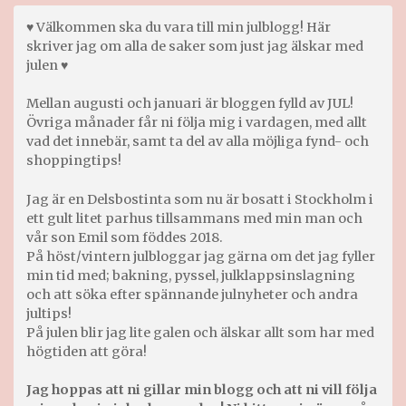
♥ Välkommen ska du vara till min julblogg! Här
skriver jag om alla de saker som just jag älskar med
julen ♥
Mellan augusti och januari är bloggen fylld av JUL!
Övriga månader får ni följa mig i vardagen, med allt
vad det innebär, samt ta del av alla möjliga fynd- och
shoppingtips!
Jag är en Delsbostinta som nu är bosatt i Stockholm i
ett gult litet parhus tillsammans med min man och
vår son Emil som föddes 2018.
På höst/vintern julbloggar jag gärna om det jag fyller
min tid med; bakning, pyssel, julklappsinslagning
och att söka efter spännande julnyheter och andra
jultips!
På julen blir jag lite galen och älskar allt som har med
högtiden att göra!
Jag hoppas att ni gillar min blogg och att ni vill följa