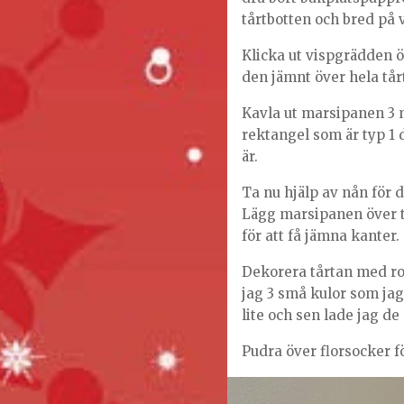
tårtbotten och bred på 
Klicka ut vispgrädden ö
den jämnt över hela tår
Kavla ut marsipanen 3 
rektangel som är typ 1 
är.
Ta nu hjälp av nån för de
Lägg marsipanen över t
för att få jämna kanter
Dekorera tårtan med ros
jag 3 små kulor som jag 
lite och sen lade jag de
Pudra över florsocker f