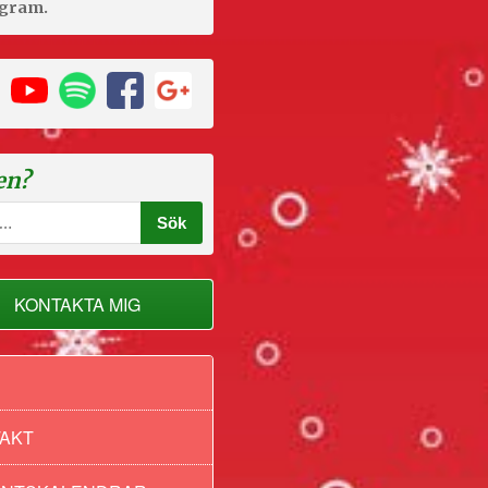
agram.
en?
KONTAKTA MIG
AKT