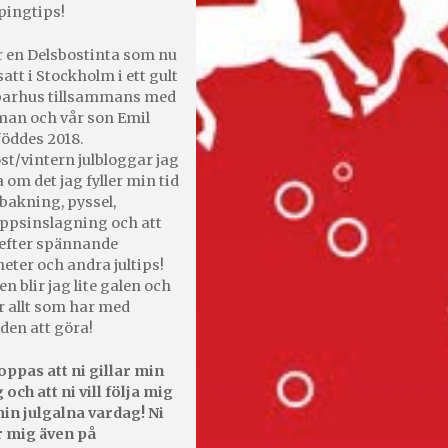
pingtips!
r en Delsbostinta som nu
satt i Stockholm i ett gult
 parhus tillsammans med
an och vår son Emil
öddes 2018.
st/vintern julbloggar jag
 om det jag fyller min tid
bakning, pyssel,
appsinslagning och att
efter spännande
heter och andra jultips!
en blir jag lite galen och
r allt som har med
den att göra!
oppas att ni gillar min
 och att ni vill följa mig
in julgalna vardag! Ni
r mig även på