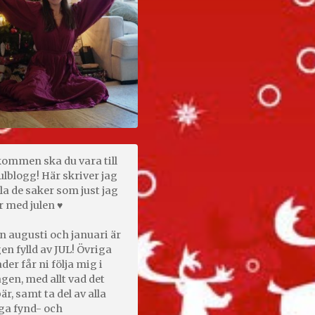
kommen ska du vara till
ulblogg! Här skriver jag
la de saker som just jag
r med julen ♥
n augusti och januari är
en fylld av JUL! Övriga
er får ni följa mig i
gen, med allt vad det
är, samt ta del av alla
ga fynd- och