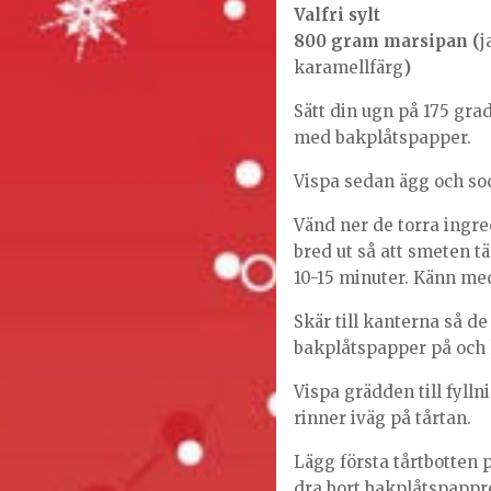
Valfri sylt
800 gram marsipan (
j
karamellfärg
)
Sätt din ugn på 175 gra
med bakplåtspapper.
Vispa sedan ägg och sock
Vänd ner de torra ingr
bred ut så att smeten tä
10-15 minuter. Känn med 
Skär till kanterna så de
bakplåtspapper på och 
Vispa grädden till fylln
rinner iväg på tårtan.
Lägg första tårtbotten 
dra bort bakplåtspappre