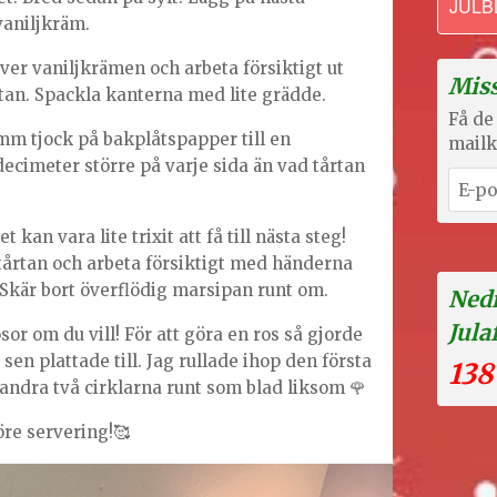
JULB
vaniljkräm.
ver vaniljkrämen och arbeta försiktigt ut
Miss
tan. Spackla kanterna med lite grädde.
Få de 
mm tjock på bakplåtspapper till en
mailk
decimeter större på varje sida än vad tårtan
t kan vara lite trixit att få till nästa steg!
årtan och arbeta försiktigt med händerna
. Skär bort överflödig marsipan runt om.
Nedr
Jula
or om du vill! För att göra en ros så gjorde
sen plattade till. Jag rullade ihop den första
138
 andra två cirklarna runt som blad liksom 🌹
öre servering!🥰