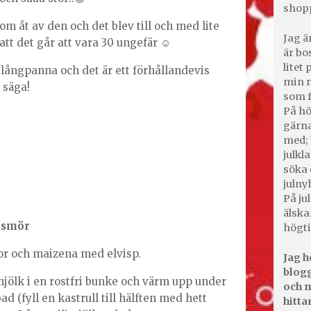
shop
om åt av den och det blev till och med lite
Jag ä
 att det går att vara 30 ungefär ☺️
är bo
litet
i långpanna och det är ett förhållandevis
min m
 säga!
som f
På hö
gärna
med; 
julkl
söka 
julny
På jul
älska
 smör
högti
or och maizena med elvisp.
Jag h
blogg
 mjölk i en rostfri bunke och värm upp under
och m
 (fyll en kastrull till hälften med hett
hitta