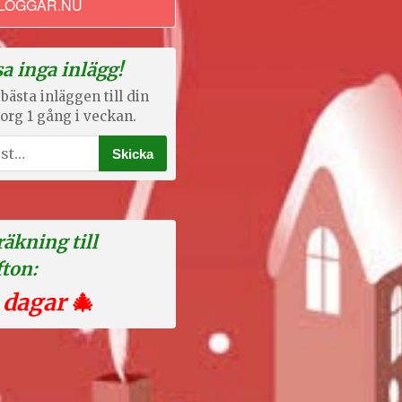
LOGGAR.NU
a inga inlägg!
bästa inläggen till din
org 1 gång i veckan.
äkning till
fton:
 dagar
🎄