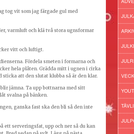
ADV
ag tog vit som jag färgade gul med
JULK
ARKI
der, varmluft och klä två stora ugnsformar
JULK
er vitt och luftigt.
JULR
edienserna. Fördela smeten i formarna och
cker hela plåten. Grädda mitt i ugnen i cirka
VECK
sticka att den slutat klubba så är den klar.
 blir jämna. Ta upp bottnarna med sitt
YOU
låt svalna på bänken.
TÄVL
ingen, ganska fast ska den bli så den inte
JUL
på ett serveringsfat, upp och ner så du kan
t. Bred sedan på sylt. Lägg på nästa