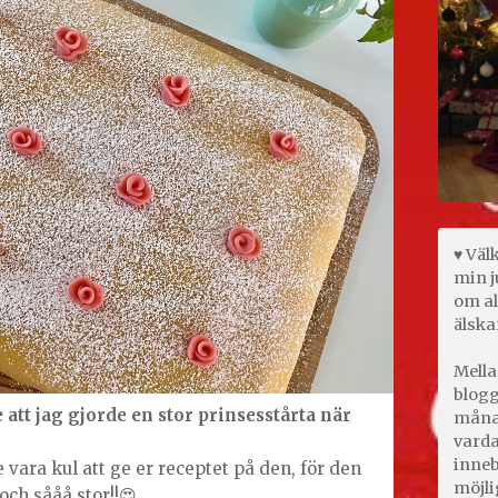
♥ Väl
min j
om al
älska
Mella
blogg
 att jag gjorde en stor prinsesstårta när
månad
varda
inneb
 vara kul att ge er receptet på den, för den
möjli
och sååå stor!!😍