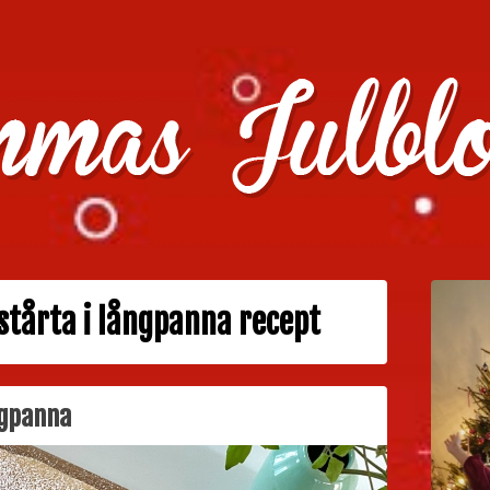
julklappstips, julkalendrar, adventskalendrar , julpyssel oc
stårta i långpanna recept
ngpanna