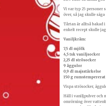
Vi var typ 25 personer s
över, så jag skulle säga
Tårtan är alltså bakad 
enkelt recept skulle jag
Vaniljkräm:
7,5 dl mjölk
4,5 tsk vaniljsocker
2,25 dl strösocker
9 äggulor
0,9 dl majsstärkelse
150 g rumstempererat
Vispa strösocker, äggul
Häll i vaniljpulver och
omrörning över vattenbad