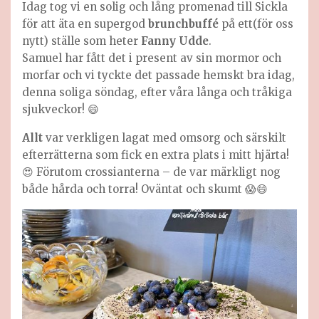
Idag tog vi en solig och lång promenad till Sickla
för att äta en supergod
brunchbuffé
på ett(för oss
nytt) ställe som heter
Fanny Udde
.
Samuel har fått det i present av sin mormor och
morfar och vi tyckte det passade hemskt bra idag,
denna soliga söndag, efter våra långa och tråkiga
sjukveckor! 😄
Allt
var verkligen lagat med omsorg och särskilt
efterrätterna som fick en extra plats i mitt hjärta!
😍 Förutom crossianterna – de var märkligt nog
både hårda och torra! Oväntat och skumt 😱😄