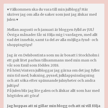
♥ Välkommen ska du vara till min julblogg! Här
skriver jag om alla de saker som just jag älskar med
julen ♥
Mellan augusti och januari är bloggen fylld av JUL!
Övriga månader får ni följa mig i vardagen, med allt
vad det innebär, samt ta del av alla möjliga fynd- och
shoppingtips!
Jag är en Delsbostinta som nu är bosatt i Stockholm i
ett gult litet parhus tillsammans med min man och
vår son Emil som föddes 2018.
På höst/vintern julbloggar jag gärna om det jag fyller
min tid med; bakning, pyssel, julklappsinslagning
och att söka efter spännande julnyheter och andra
jultips!
På julen blir jag lite galen och älskar allt som har med
högtiden att göra!
Jag hoppas att ni gillar min blogg och att ni vill följa