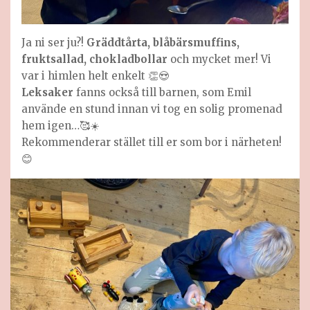
Ja ni ser ju?!
Gräddtårta, blåbärsmuffins,
fruktsallad, chokladbollar
och mycket mer! Vi
var i himlen helt enkelt 👏😍
Leksaker
fanns också till barnen, som Emil
använde en stund innan vi tog en solig promenad
hem igen…🥰☀️
Rekommenderar stället till er som bor i närheten!
😊