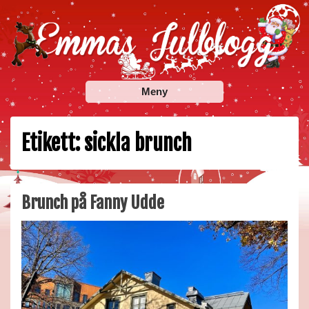
Skip
to
content
Emmas Julblogg
Julbloggar om julnyheter, julklappstips, julkalendrar,
Meny
adventskalendrar , julpyssel och julrecept!
Etikett:
sickla brunch
Brunch på Fanny Udde