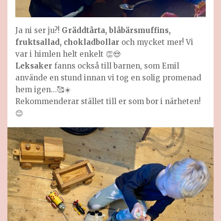
Ja ni ser ju?!
Gräddtårta, blåbärsmuffins,
fruktsallad, chokladbollar
och mycket mer! Vi
var i himlen helt enkelt 👏😍
Leksaker
fanns också till barnen, som Emil
använde en stund innan vi tog en solig promenad
hem igen…🥰☀️
Rekommenderar stället till er som bor i närheten!
😊