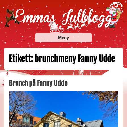
Skip
to
content
Emmas Julblogg
Julbloggar om julnyheter, julklappstips, julkalendrar,
Meny
adventskalendrar , julpyssel och julrecept!
Etikett:
brunchmeny Fanny Udde
Brunch på Fanny Udde