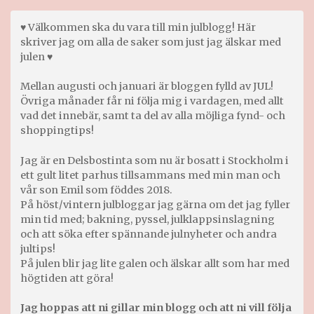
♥ Välkommen ska du vara till min julblogg! Här
skriver jag om alla de saker som just jag älskar med
julen ♥
Mellan augusti och januari är bloggen fylld av JUL!
Övriga månader får ni följa mig i vardagen, med allt
vad det innebär, samt ta del av alla möjliga fynd- och
shoppingtips!
Jag är en Delsbostinta som nu är bosatt i Stockholm i
ett gult litet parhus tillsammans med min man och
vår son Emil som föddes 2018.
På höst/vintern julbloggar jag gärna om det jag fyller
min tid med; bakning, pyssel, julklappsinslagning
och att söka efter spännande julnyheter och andra
jultips!
På julen blir jag lite galen och älskar allt som har med
högtiden att göra!
Jag hoppas att ni gillar min blogg och att ni vill följa