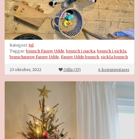
Kategori:
Jul
Taggar:
brunch Fanny Udde
,
brunch i nacka
,
brunch i sickla
,
brunchmeny Fanny Udde
,
Fanny Udde brunch
,
sickla brunch
till
23 oktober, 2022
Gilla (
33
)
4 kommentarer
Brun
på
Fann
Udd