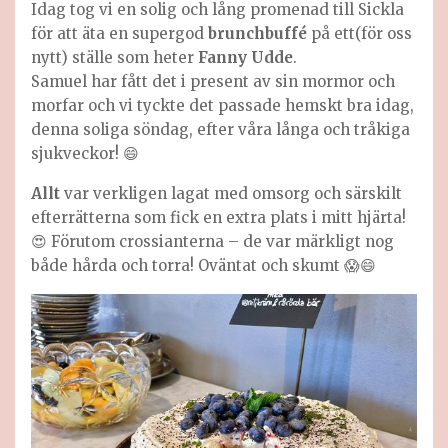
Idag tog vi en solig och lång promenad till Sickla
för att äta en supergod
brunchbuffé
på ett(för oss
nytt) ställe som heter
Fanny Udde
.
Samuel har fått det i present av sin mormor och
morfar och vi tyckte det passade hemskt bra idag,
denna soliga söndag, efter våra långa och tråkiga
sjukveckor! 😄
Allt
var verkligen lagat med omsorg och särskilt
efterrätterna som fick en extra plats i mitt hjärta!
😍 Förutom crossianterna – de var märkligt nog
både hårda och torra! Oväntat och skumt 😱😄