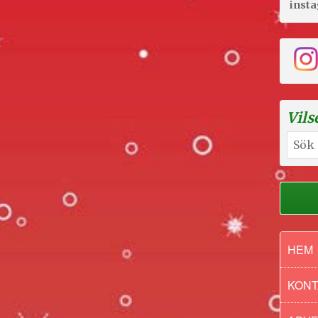
inst
Vils
Sök
efter:
HEM
KONT