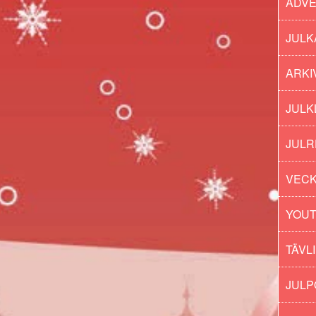
ADV
JULK
ARKI
JULK
JULR
VECK
YOU
TÄVL
JUL