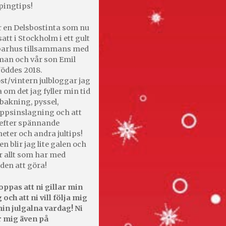
pingtips!
r en Delsbostinta som nu
satt i Stockholm i ett gult
 parhus tillsammans med
an och vår son Emil
öddes 2018.
st/vintern julbloggar jag
 om det jag fyller min tid
bakning, pyssel,
appsinslagning och att
efter spännande
heter och andra jultips!
en blir jag lite galen och
r allt som har med
den att göra!
oppas att ni gillar min
 och att ni vill följa mig
in julgalna vardag! Ni
r mig även på