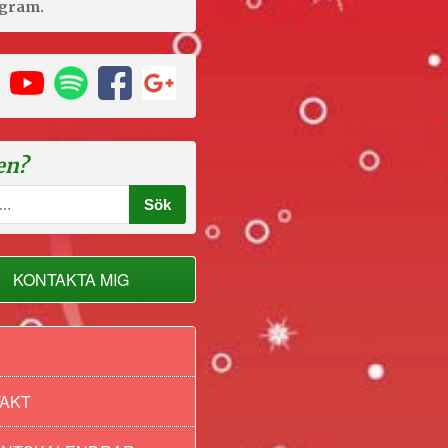
agram.
en?
KONTAKTA MIG
AKT