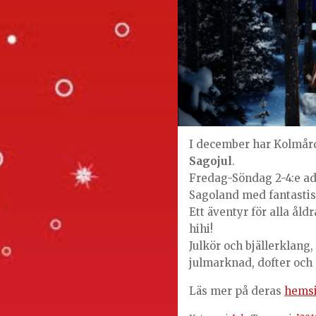
I december har Kolmård
Sagojul
.
Fredag-Söndag 2-4:e adv
Sagoland med fantastisk
Ett äventyr för alla åldr
hihi!
Julkör och bjällerklang
julmarknad, dofter och 
Läs mer på deras
hemsi