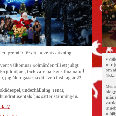
en premiär för din adventssatsning
♥ Väl
min j
ent välkomnar Kolmården till ett juligt
om al
a julmiljöer, tack vare parkens fina natur!
älska
ar, jag åker gääärna dit även fast jag är 22
Mella
, skådespel, underhållning, renar,
blogg
hundratusentals ljus sätter stämningen.
månad
varda
da 🙂
inneb
möjli