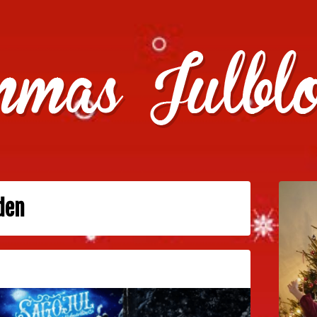
julklappstips, julkalendrar, adventskalendrar , julpyssel oc
den