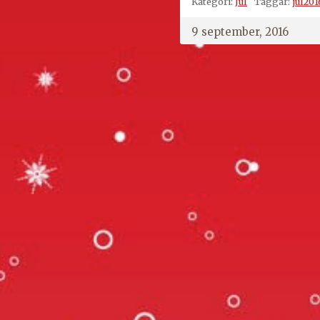
Kategori:
Jul
Taggar:
jul201
9 september, 2016