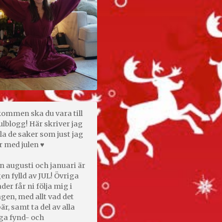
kommen ska du vara till
ulblogg! Här skriver jag
la de saker som just jag
r med julen ♥
n augusti och januari är
en fylld av JUL! Övriga
er får ni följa mig i
gen, med allt vad det
är, samt ta del av alla
ga fynd- och