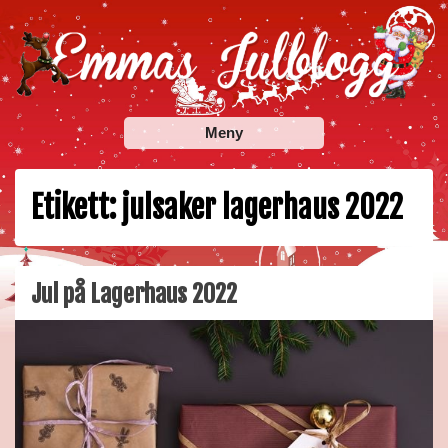
Skip
to
content
Emmas Julblogg
Julbloggar om julnyheter, julklappstips, julkalendrar,
Meny
adventskalendrar , julpyssel och julrecept!
Etikett:
julsaker lagerhaus 2022
Jul på Lagerhaus 2022