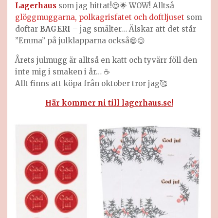
Lagerhaus
som jag hittat!😍🌟 WOW! Alltså
glöggmuggarna, polkagrisfatet och doftljuset
som
doftar
BAGERI
– jag smälter… Älskar att det står
”Emma” på julklapparna också😄😉
Årets julmugg är alltså en katt och tyvärr föll den
inte mig i smaken i år… ☕️
Allt finns att köpa från oktober tror jag🥰
Här kommer ni till lagerhaus.se!