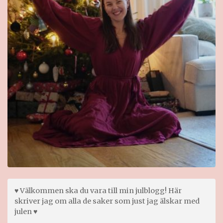
♥ Välkommen ska du vara till min julblogg! Här
skriver jag om alla de saker som just jag älskar med
julen ♥