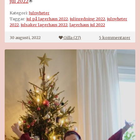
jul 2022
🌟
Kategori:
Julnyheter
Taggar:
jul på lagerhaus 2022
,
julinredning 2022
,
julnyheter
2022
,
julsaker lagerhaus 2022
,
lagerhaus jul 2022
till
30 augusti, 2022
Gilla (
27
)
5 kommentarer
Jul
på
Lage
2022