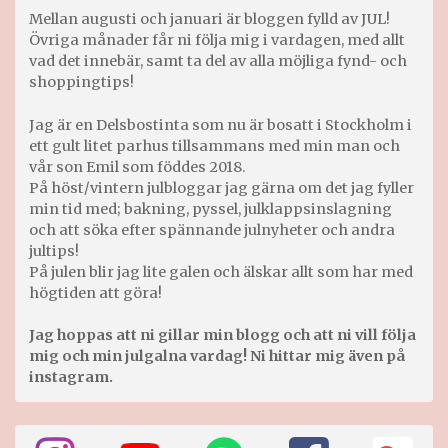
Mellan augusti och januari är bloggen fylld av JUL!
Övriga månader får ni följa mig i vardagen, med allt
vad det innebär, samt ta del av alla möjliga fynd- och
shoppingtips!
Jag är en Delsbostinta som nu är bosatt i Stockholm i
ett gult litet parhus tillsammans med min man och
vår son Emil som föddes 2018.
På höst/vintern julbloggar jag gärna om det jag fyller
min tid med; bakning, pyssel, julklappsinslagning
och att söka efter spännande julnyheter och andra
jultips!
På julen blir jag lite galen och älskar allt som har med
högtiden att göra!
Jag hoppas att ni gillar min blogg och att ni vill följa
mig och min julgalna vardag! Ni hittar mig även på
instagram.