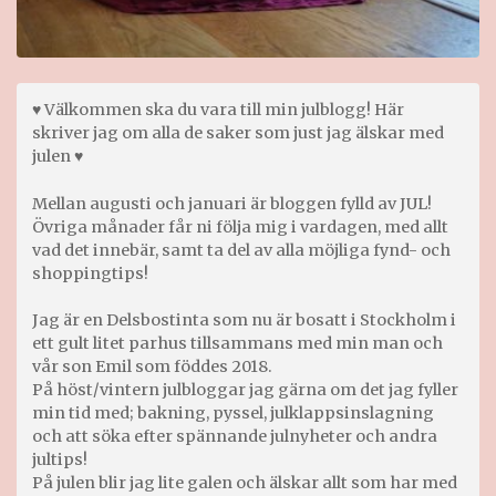
♥ Välkommen ska du vara till min julblogg! Här
skriver jag om alla de saker som just jag älskar med
julen ♥
Mellan augusti och januari är bloggen fylld av JUL!
Övriga månader får ni följa mig i vardagen, med allt
vad det innebär, samt ta del av alla möjliga fynd- och
shoppingtips!
Jag är en Delsbostinta som nu är bosatt i Stockholm i
ett gult litet parhus tillsammans med min man och
vår son Emil som föddes 2018.
På höst/vintern julbloggar jag gärna om det jag fyller
min tid med; bakning, pyssel, julklappsinslagning
och att söka efter spännande julnyheter och andra
jultips!
På julen blir jag lite galen och älskar allt som har med