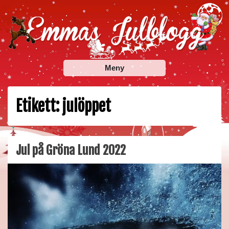
Skip
to
content
Emmas Julblogg
Julbloggar om julnyheter, julklappstips, julkalendrar,
Meny
adventskalendrar , julpyssel och julrecept!
Etikett:
julöppet
Jul på Gröna Lund 2022