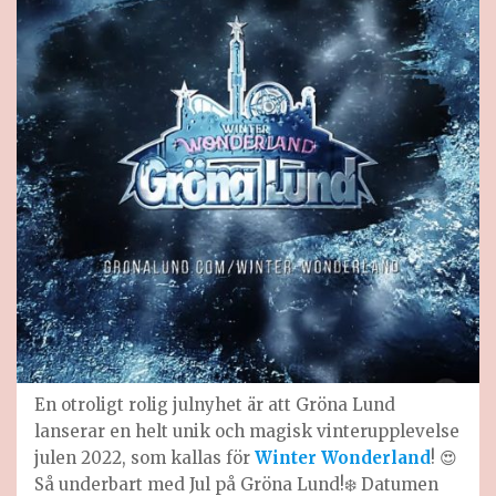
En otroligt rolig julnyhet är att Gröna Lund
lanserar en helt unik och magisk vinterupplevelse
julen 2022, som kallas för
Winter Wonderland
! 😍
Så underbart med Jul på Gröna Lund!❄️ Datumen