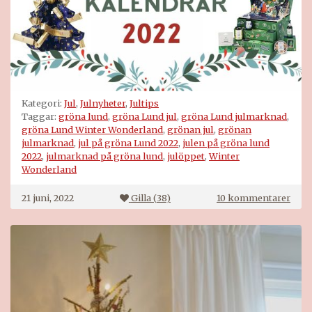
Kategori:
Jul
,
Julnyheter
,
Jultips
Taggar:
gröna lund
,
gröna Lund jul
,
gröna Lund julmarknad
,
gröna Lund Winter Wonderland
,
grönan jul
,
grönan
julmarknad
,
jul på gröna Lund 2022
,
julen på gröna lund
2022
,
julmarknad på gröna lund
,
julöppet
,
Winter
Wonderland
till
21 juni, 2022
Gilla (
38
)
10 kommentarer
Jul
på
Grön
Lund
2022