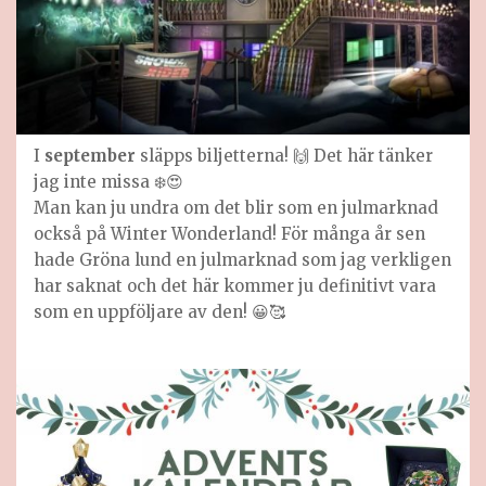
I
september
släpps biljetterna! 🙌 Det här tänker
jag inte missa ❄️😍
Man kan ju undra om det blir som en julmarknad
också på Winter Wonderland! För många år sen
hade Gröna lund en julmarknad som jag verkligen
har saknat och det här kommer ju definitivt vara
som en uppföljare av den! 😀🥰
Gröna Lund jul 2022