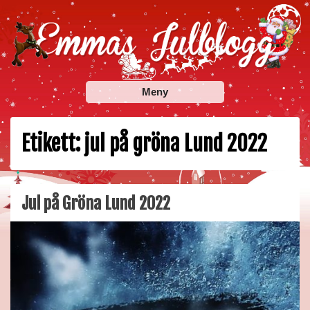
Skip
to
content
Emmas Julblogg
Julbloggar om julnyheter, julklappstips, julkalendrar,
Meny
adventskalendrar , julpyssel och julrecept!
Etikett:
jul på gröna Lund 2022
Jul på Gröna Lund 2022