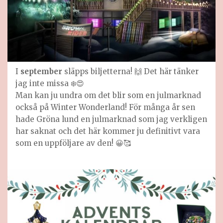
I
september
släpps biljetterna! 🙌 Det här tänker
jag inte missa ❄️😍
Man kan ju undra om det blir som en julmarknad
också på Winter Wonderland! För många år sen
hade Gröna lund en julmarknad som jag verkligen
har saknat och det här kommer ju definitivt vara
som en uppföljare av den! 😀🥰
Gröna Lund jul 2022