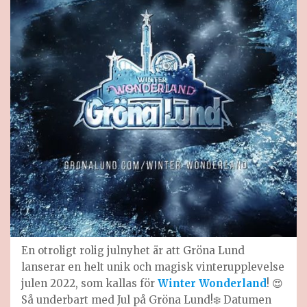
En otroligt rolig julnyhet är att Gröna Lund
lanserar en helt unik och magisk vinterupplevelse
julen 2022, som kallas för
Winter Wonderland
! 😍
Så underbart med Jul på Gröna Lund!❄️ Datumen