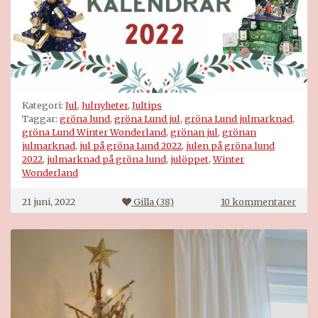
Kategori:
Jul
,
Julnyheter
,
Jultips
Taggar:
gröna lund
,
gröna Lund jul
,
gröna Lund julmarknad
,
gröna Lund Winter Wonderland
,
grönan jul
,
grönan
julmarknad
,
jul på gröna Lund 2022
,
julen på gröna lund
2022
,
julmarknad på gröna lund
,
julöppet
,
Winter
Wonderland
till
21 juni, 2022
Gilla (
38
)
10 kommentarer
Jul
på
Grön
Lund
2022