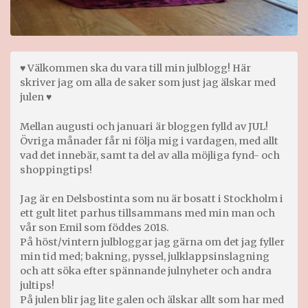
♥ Välkommen ska du vara till min julblogg! Här
skriver jag om alla de saker som just jag älskar med
julen ♥
Mellan augusti och januari är bloggen fylld av JUL!
Övriga månader får ni följa mig i vardagen, med allt
vad det innebär, samt ta del av alla möjliga fynd- och
shoppingtips!
Jag är en Delsbostinta som nu är bosatt i Stockholm i
ett gult litet parhus tillsammans med min man och
vår son Emil som föddes 2018.
På höst/vintern julbloggar jag gärna om det jag fyller
min tid med; bakning, pyssel, julklappsinslagning
och att söka efter spännande julnyheter och andra
jultips!
På julen blir jag lite galen och älskar allt som har med