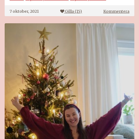
på
7 oktober, 2021
Gilla (
15
)
Kommentera
Åhlé
supe
2021