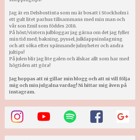
Jag är en Delsbostinta som nu är bosatt i Stockholm i
ett gult litet parhus tillsammans med min man och
vår son Emil som föddes 2018.
På höst/vintern julbloggar jag gärna om det jag fyller
min tid med; bakning, pyssel, julklappsinslagning
och att söka efter spännande julnyheter och andra
jultips!
På julen blir jag lite galen och älskar allt som har med
högtiden att göra!
Jag hoppas att ni gillar min blogg och att ni vill följa
mig och min julgalna vardag! Ni hittar mig även på
instagram.