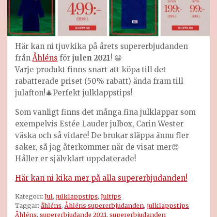
Här kan ni tjuvkika på årets supererbjudanden
från
Åhléns
för
julen 2021
! 😀
Varje produkt finns snart att köpa till det
rabatterade priset (50% rabatt) ända fram till
julafton!🎄Perfekt julklappstips!
Som vanligt finns det många fina julklappar som
exempelvis Estée Lauder julbox, Carin Wester
väska och så vidare! De brukar släppa ännu fler
saker, så jag återkommer när de visat mer😍
Håller er självklart uppdaterade!
Här kan ni kika mer på alla supererbjudanden!
Kategori:
Jul
,
julklappstips
,
Jultips
Taggar:
åhléns
,
Åhléns supererbjudanden
,
julklappstips
Åhléns
,
supererbjudande 2021
,
supererbjudanden