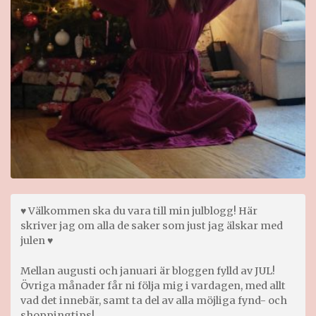
♥ Välkommen ska du vara till min julblogg! Här
skriver jag om alla de saker som just jag älskar med
julen ♥
Mellan augusti och januari är bloggen fylld av JUL!
Övriga månader får ni följa mig i vardagen, med allt
vad det innebär, samt ta del av alla möjliga fynd- och
shoppingtips!