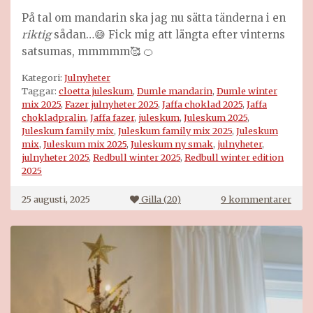
På tal om mandarin ska jag nu sätta tänderna i en
riktig
sådan…😅 Fick mig att längta efter vinterns
satsumas, mmmmm🥰 🍊
Kategori:
Julnyheter
Taggar:
cloetta juleskum
,
Dumle mandarin
,
Dumle winter
mix 2025
,
Fazer julnyheter 2025
,
Jaffa choklad 2025
,
Jaffa
chokladpralin
,
Jaffa fazer
,
juleskum
,
Juleskum 2025
,
Juleskum family mix
,
Juleskum family mix 2025
,
Juleskum
mix
,
Juleskum mix 2025
,
Juleskum ny smak
,
julnyheter
,
julnyheter 2025
,
Redbull winter 2025
,
Redbull winter edition
2025
till
25 augusti, 2025
Gilla (
20
)
9 kommentarer
Juln
2025