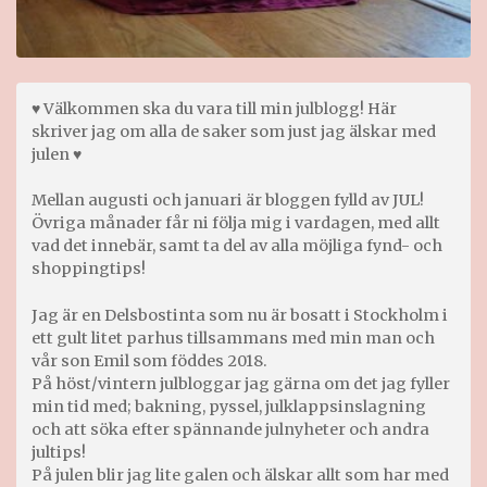
♥ Välkommen ska du vara till min julblogg! Här
skriver jag om alla de saker som just jag älskar med
julen ♥
Mellan augusti och januari är bloggen fylld av JUL!
Övriga månader får ni följa mig i vardagen, med allt
vad det innebär, samt ta del av alla möjliga fynd- och
shoppingtips!
Jag är en Delsbostinta som nu är bosatt i Stockholm i
ett gult litet parhus tillsammans med min man och
vår son Emil som föddes 2018.
På höst/vintern julbloggar jag gärna om det jag fyller
min tid med; bakning, pyssel, julklappsinslagning
och att söka efter spännande julnyheter och andra
jultips!
På julen blir jag lite galen och älskar allt som har med