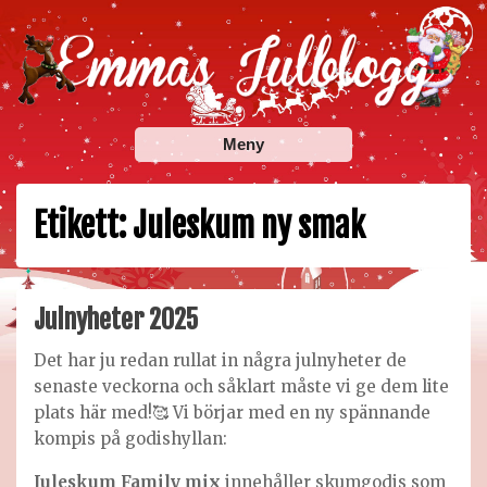
Skip
to
content
Emmas Julblogg
Julbloggar om julnyheter, julklappstips, julkalendrar,
Meny
adventskalendrar , julpyssel och julrecept!
Etikett:
Juleskum ny smak
Julnyheter 2025
Det har ju redan rullat in några julnyheter de
senaste veckorna och såklart måste vi ge dem lite
plats här med!🥰 Vi börjar med en ny spännande
kompis på godishyllan:
Juleskum Family mix
innehåller skumgodis som