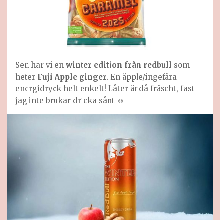
Sen har vi en
winter edition från redbull
som
heter
Fuji Apple ginger
. En äpple/ingefära
energidryck helt enkelt! Låter ändå fräscht, fast
jag inte brukar dricka sånt ☺️