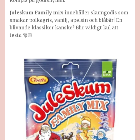
kompis på godishyllan:
Juleskum Family mix
innehåller skumgodis som
smakar polkagris, vanilj, apelsin och blåbär! En
blivande klassiker kanske? Blir väldigt kul att
testa 🎅🏻