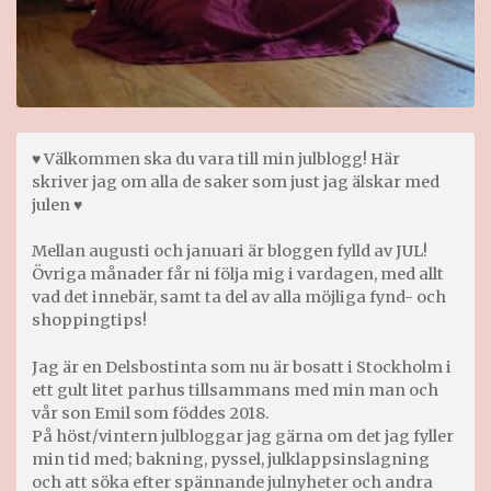
♥ Välkommen ska du vara till min julblogg! Här
skriver jag om alla de saker som just jag älskar med
julen ♥
Mellan augusti och januari är bloggen fylld av JUL!
Övriga månader får ni följa mig i vardagen, med allt
vad det innebär, samt ta del av alla möjliga fynd- och
shoppingtips!
Jag är en Delsbostinta som nu är bosatt i Stockholm i
ett gult litet parhus tillsammans med min man och
vår son Emil som föddes 2018.
På höst/vintern julbloggar jag gärna om det jag fyller
min tid med; bakning, pyssel, julklappsinslagning
och att söka efter spännande julnyheter och andra