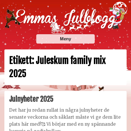
Skip
to
content
Emmas Julblogg
Julbloggar om julnyheter, julklappstips, julkalendrar,
Meny
adventskalendrar , julpyssel och julrecept!
Etikett:
Juleskum family mix
2025
Julnyheter 2025
Det har ju redan rullat in några julnyheter de
senaste veckorna och såklart måste vi ge dem lite
plats här med!🥰 Vi börjar med en ny spännande