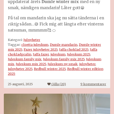
uppdaterat årets
Dumle winter mix
med en ny
smak, nämligen mandarin! Låter gott😀
På tal om mandarin ska jag nu sätta tänderna i en
riktig
sådan…😅 Fick mig att längta efter vinterns
satsumas, mmmmm🥰 🍊
Kategori:
Julnyheter
Taggar:
cloetta juleskum
,
Dumle mandarin
,
Dumle winter
mix 2025
,
Fazer julnyheter 2025
,
Jaffa choklad 2025
,
Jaffa
chokladpralin
,
Jaffa fazer
,
juleskum
,
Juleskum 2025
,
Juleskum family mix
,
Juleskum family mix 2025
,
Juleskum
mix
,
Juleskum mix 2025
,
Juleskum ny smak
,
julnyheter
,
julnyheter 2025
,
Redbull winter 2025
,
Redbull winter edition
2025
till
25 augusti, 2025
Gilla (
20
)
9 kommentarer
Juln
2025