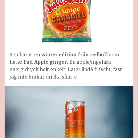
Sen har vi en
winter edition från redbull
som
heter
Fuji Apple ginger
. En äpple/ingefära
energidryck helt enkelt! Låter ändå fräscht, fast
jag inte brukar dricka sånt ☺️