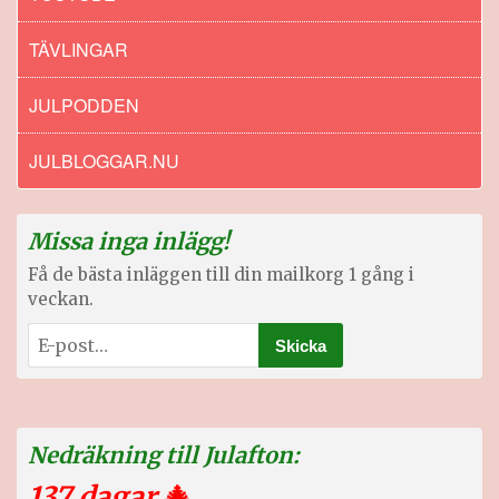
TÄVLINGAR
JULPODDEN
JULBLOGGAR.NU
Missa inga inlägg!
Få de bästa inläggen till din mailkorg 1 gång i
veckan.
Nedräkning till Julafton:
137 dagar
🎄