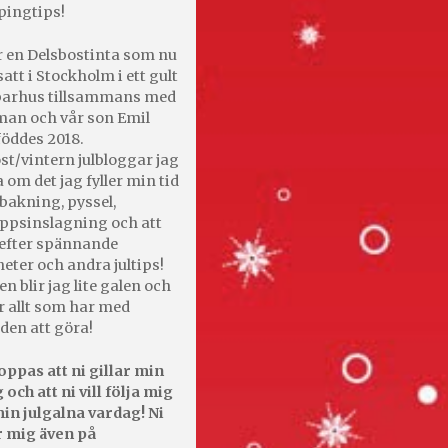
pingtips!
r en Delsbostinta som nu
satt i Stockholm i ett gult
 parhus tillsammans med
an och vår son Emil
öddes 2018.
st/vintern julbloggar jag
 om det jag fyller min tid
bakning, pyssel,
appsinslagning och att
efter spännande
heter och andra jultips!
en blir jag lite galen och
r allt som har med
den att göra!
oppas att ni gillar min
 och att ni vill följa mig
in julgalna vardag! Ni
r mig även på