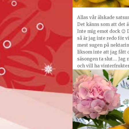
Allas vår älskade sats
Det känns som att det är
Inte mig emot dock 😉 D
så är jag inte redo för 
mest sugen på nektarin
liksom inte att jag fått
säsongen ta slut…. Jag m
och vill ha vinterfrukte