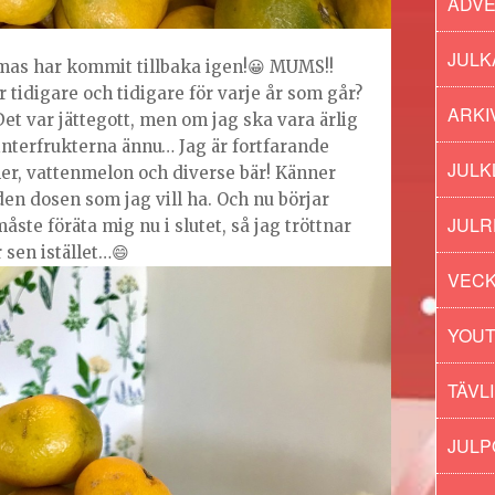
ADV
JULK
umas har kommit tillbaka igen!😀 MUMS!!
 tidigare och tidigare för varje år som går?
ARKI
et var jättegott, men om jag ska vara ärlig
vinterfrukterna ännu… Jag är fortfarande
JULK
er, vattenmelon och diverse bär! Känner
 den dosen som jag vill ha. Och nu börjar
JULR
åste föräta mig nu i slutet, så jag tröttnar
r sen istället…😄
VECK
YOU
TÄVL
JUL