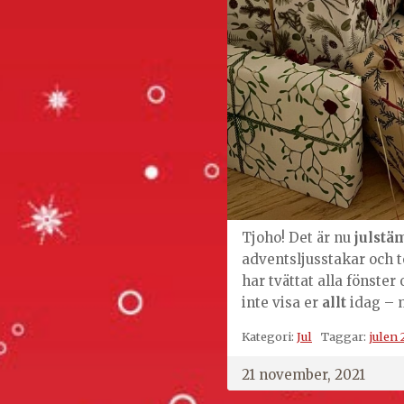
Tjoho! Det är nu
julstä
adventsljusstakar och to
har tvättat alla fönster
inte visa er
allt
idag – 
Kategori:
Jul
Taggar:
julen 
21 november, 2021