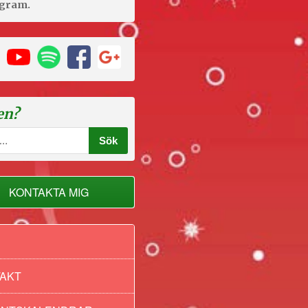
agram.
en?
KONTAKTA MIG
AKT