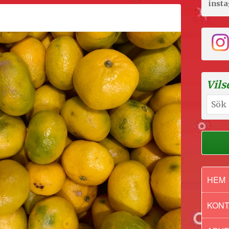
inst
julen!
Vils
Sök
efter:
HEM
KONT