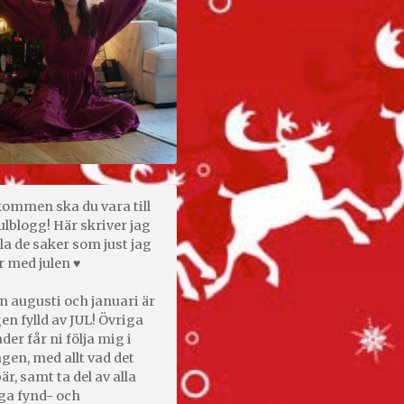
kommen ska du vara till
ulblogg! Här skriver jag
la de saker som just jag
r med julen ♥
n augusti och januari är
en fylld av JUL! Övriga
er får ni följa mig i
gen, med allt vad det
är, samt ta del av alla
ga fynd- och