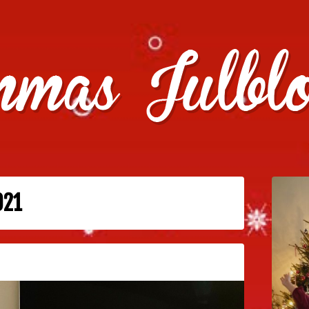
julklappstips, julkalendrar, adventskalendrar , julpyssel oc
021