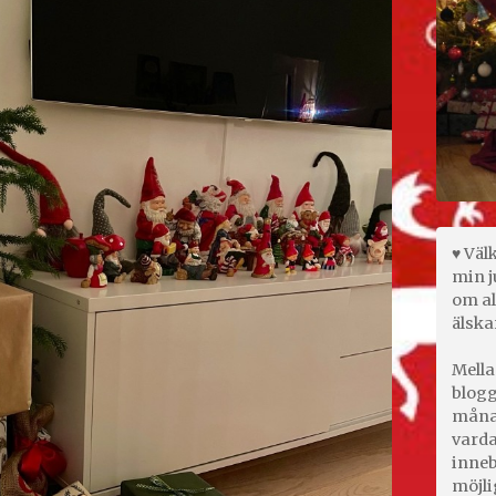
♥ Väl
min j
om al
älska
Mella
blogg
månad
varda
inneb
möjli