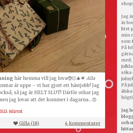
shop
Jag ä
är bo
litet
min m
som f
På hö
gärna
med; 
julkl
söka 
mning
här hemma vill jag lova🤶🏻🎄🌟
Alla
julny
På jul
mtar är uppe – vi har gjort ett hästjobb! Jag
älska
 också, så jag är HELT SLUT! Därför orkar jag
högti
men jag lovar att det kommer i dagarna…😍
Jag h
2021
,
julpynt
blogg
och m
till
Gilla (
18
)
4 kommentarer
hitta
Välkommen