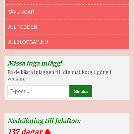
TÄVLINGAR
JULPODDEN
JULBLOGGAR.NU
Missa inga inlägg!
Få de bästa inläggen till din mailkorg 1 gång i
veckan.
Nedräkning till Julafton:
137 dagar
🎄