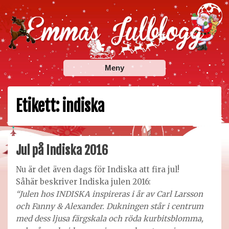
Skip
to
content
Emmas Julblogg
Julbloggar om julnyheter, julklappstips, julkalendrar,
Meny
adventskalendrar , julpyssel och julrecept!
Etikett:
indiska
Jul på Indiska 2016
Nu är det även dags för Indiska att fira jul!
Såhär beskriver Indiska julen 2016:
“Julen hos INDISKA inspireras i år av Carl Larsson
och Fanny & Alexander. Dukningen står i centrum
med dess ljusa färgskala och röda kurbitsblomma,