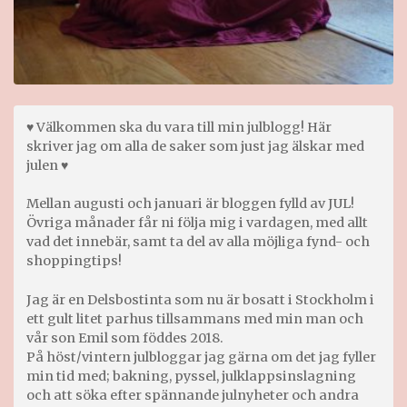
♥ Välkommen ska du vara till min julblogg! Här
skriver jag om alla de saker som just jag älskar med
julen ♥
Mellan augusti och januari är bloggen fylld av JUL!
Övriga månader får ni följa mig i vardagen, med allt
vad det innebär, samt ta del av alla möjliga fynd- och
shoppingtips!
Jag är en Delsbostinta som nu är bosatt i Stockholm i
ett gult litet parhus tillsammans med min man och
vår son Emil som föddes 2018.
På höst/vintern julbloggar jag gärna om det jag fyller
min tid med; bakning, pyssel, julklappsinslagning
och att söka efter spännande julnyheter och andra