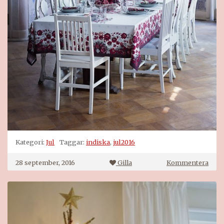
Kategori:
Jul
Taggar:
indiska
,
jul2016
på
28 september, 2016
Gilla
Kommentera
Jul
på
Indi
2016