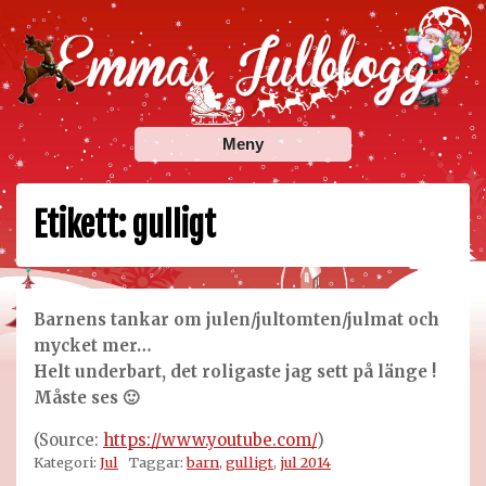
Skip
to
content
Emmas Julblogg
Julbloggar om julnyheter, julklappstips, julkalendrar,
Meny
adventskalendrar , julpyssel och julrecept!
Etikett:
gulligt
Barnens tankar om julen/jultomten/julmat och
mycket mer…
Helt underbart, det roligaste jag sett på länge !
Måste ses 🙂
(
Source:
https://www.youtube.com/
)
Kategori:
Jul
Taggar:
barn
,
gulligt
,
jul 2014