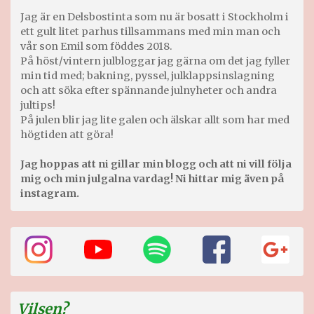
Jag är en Delsbostinta som nu är bosatt i Stockholm i
ett gult litet parhus tillsammans med min man och
vår son Emil som föddes 2018.
På höst/vintern julbloggar jag gärna om det jag fyller
min tid med; bakning, pyssel, julklappsinslagning
och att söka efter spännande julnyheter och andra
jultips!
På julen blir jag lite galen och älskar allt som har med
högtiden att göra!
Jag hoppas att ni gillar min blogg och att ni vill följa
mig och min julgalna vardag! Ni hittar mig även på
instagram.
Vilsen?