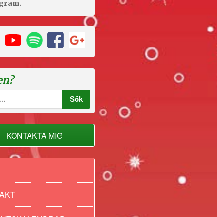
agram.
en?
KONTAKTA MIG
AKT