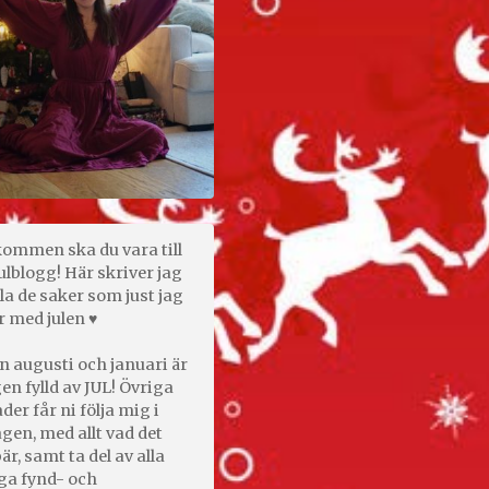
kommen ska du vara till
ulblogg! Här skriver jag
la de saker som just jag
r med julen ♥
n augusti och januari är
en fylld av JUL! Övriga
er får ni följa mig i
gen, med allt vad det
är, samt ta del av alla
ga fynd- och