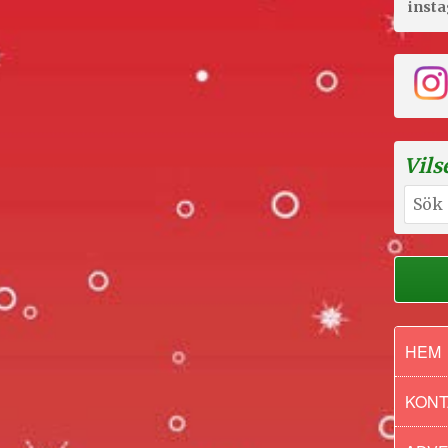
inst
Vils
Sök
efter:
HEM
KONT