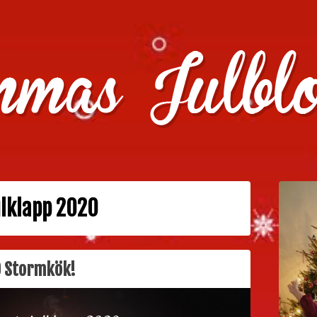
julklappstips, julkalendrar, adventskalendrar , julpyssel oc
ulklapp 2020
0 Stormkök!