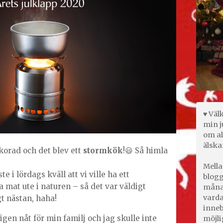
♥ Väl
min j
om al
älska
 korad och det blev ett
stormkök
!😃 Så himla
Mella
e i lördags kväll att vi ville ha ett
blogg
a mat ute i naturen – så det var väldigt
månad
varda
gt nästan, haha!
inneb
gen nåt för min familj och jag skulle inte
möjli