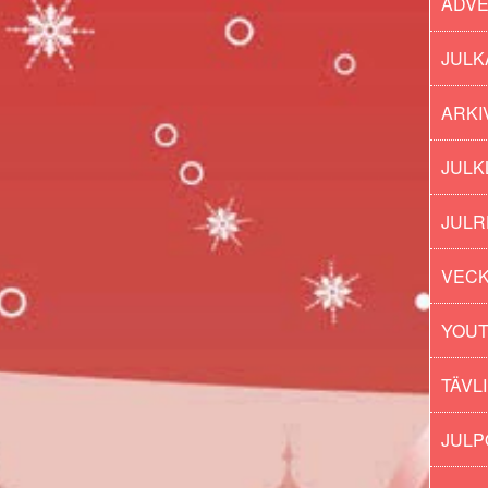
ADV
JULK
ARKI
JULK
JULR
VECK
YOU
TÄVL
JUL