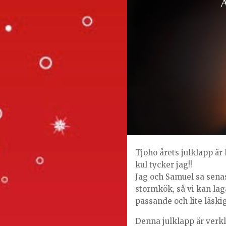
Tjoho årets julklapp är
kul tycker jag!!
Jag och Samuel sa senast
stormkök, så vi kan lag
passande och lite läski
Denna julklapp är verkli