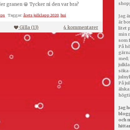
shop
nder granen 😁 Tycker ni den var bra?
ips
Taggar:
årets julklapp 2020
,
hui
Jag ä
är bo
till
Gilla (
13
)
4 kommentarer
litet
Årets
min m
julklapp
som f
2020
På hö
gärna
Stormkök!
med; 
julkl
söka 
julny
På jul
älska
högti
Jag h
blogg
och m
hitta