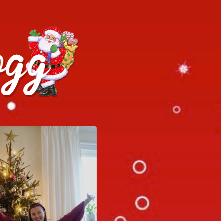
h julrecept!