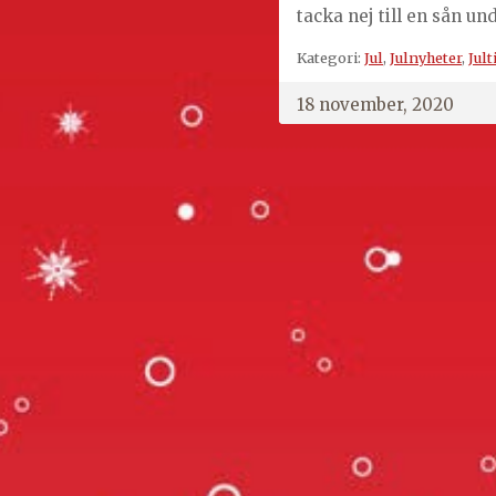
tacka nej till en sån u
Kategori:
Jul
,
Julnyheter
,
Jult
18 november, 2020