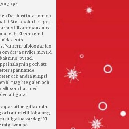
pingtips!
r en Delsbostinta som nu
satt i Stockholm i ett gult
 parhus tillsammans med
an och vår son Emil
öddes 2018.
st/vintern julbloggar jag
 om det jag fyller min tid
bakning, pyssel,
appsinslagning och att
efter spännande
heter och andra jultips!
en blir jag lite galen och
r allt som har med
den att göra!
oppas att ni gillar min
 och att ni vill följa mig
in julgalna vardag! Ni
r mig även på