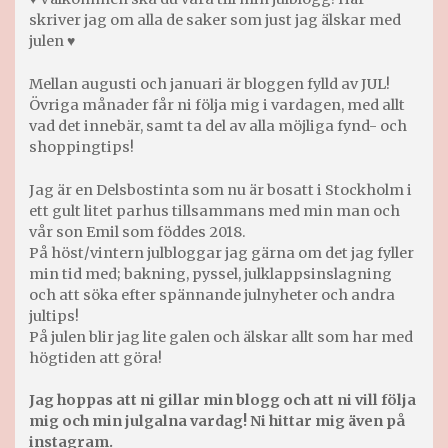
skriver jag om alla de saker som just jag älskar med
julen ♥
Mellan augusti och januari är bloggen fylld av JUL!
Övriga månader får ni följa mig i vardagen, med allt
vad det innebär, samt ta del av alla möjliga fynd- och
shoppingtips!
Jag är en Delsbostinta som nu är bosatt i Stockholm i
ett gult litet parhus tillsammans med min man och
vår son Emil som föddes 2018.
På höst/vintern julbloggar jag gärna om det jag fyller
min tid med; bakning, pyssel, julklappsinslagning
och att söka efter spännande julnyheter och andra
jultips!
På julen blir jag lite galen och älskar allt som har med
högtiden att göra!
Jag hoppas att ni gillar min blogg och att ni vill följa
mig och min julgalna vardag! Ni hittar mig även på
instagram.