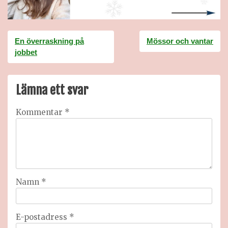
Inläggsnavigering
En överraskning på
Mössor och vantar
jobbet
Lämna ett svar
Kommentar
*
Namn
*
E-postadress
*