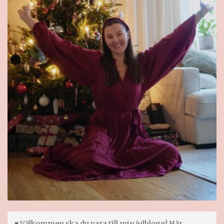
♥ Välkommen ska du vara till min julblogg! Här