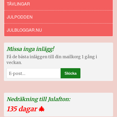
TÄVLINGAR
JULPODDEN
JULBLOGGAR.NU
Missa inga inlägg!
Få de bästa inläggen till din mailkorg 1 gång i
veckan.
Nedräkning till Julafton:
135 dagar
🎄