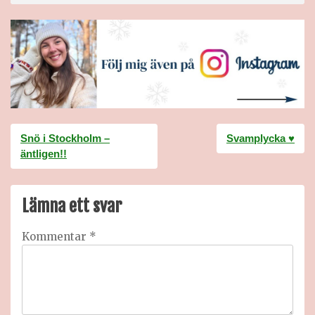
Inläggsnavigering
Snö i Stockholm –
Svamplycka ♥
äntligen!!
Lämna ett svar
Kommentar
*