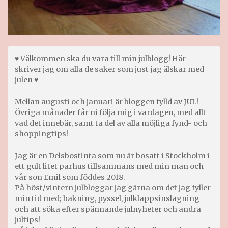
♥ Välkommen ska du vara till min julblogg! Här
skriver jag om alla de saker som just jag älskar med
julen ♥
Mellan augusti och januari är bloggen fylld av JUL!
Övriga månader får ni följa mig i vardagen, med allt
vad det innebär, samt ta del av alla möjliga fynd- och
shoppingtips!
Jag är en Delsbostinta som nu är bosatt i Stockholm i
ett gult litet parhus tillsammans med min man och
vår son Emil som föddes 2018.
På höst/vintern julbloggar jag gärna om det jag fyller
min tid med; bakning, pyssel, julklappsinslagning
och att söka efter spännande julnyheter och andra
jultips!