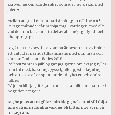
skriver jag om alla de saker som just jag älskar med
julen ♥
Mellan augusti och januari är bloggen fylld av JUL!
Övriga månader får ni följa mig i vardagen, med allt
vad det innebär, samt ta del av alla möjliga fynd- och
shoppingtips!
Jag är en Delsbostinta som nu är bosatt i Stockholm i
ett gult litet parhus tillsammans med min man och
vår son Emil som föddes 2018.
På höst/vintern julbloggar jag gärna om det jag fyller
min tid med; bakning, pyssel, julklappsinslagning
och att söka efter spännande julnyheter och andra
jultips!
På julen blir jag lite galen och älskar allt som har med
högtiden att göra!
Jag hoppas att ni gillar min blogg och att ni vill följa
mig och min julgalna vardag! Ni hittar mig även på
instagram.