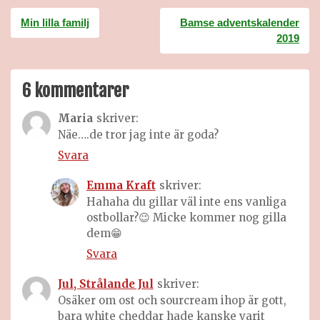
Inläggsnavigering
Min lilla familj
Bamse adventskalender
2019
6 kommentarer
Maria
skriver:
Näe….de tror jag inte är goda?
Svara
Emma Kraft
skriver:
Hahaha du gillar väl inte ens vanliga
ostbollar?😉 Micke kommer nog gilla
dem😁
Svara
Jul, Strålande Jul
skriver:
Osäker om ost och sourcream ihop är gott,
bara white cheddar hade kanske varit