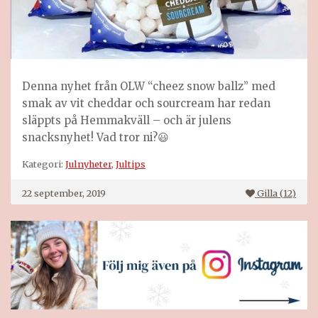
Denna nyhet från OLW “cheez snow ballz” med
smak av vit cheddar och sourcream har redan
släppts på Hemmakväll – och är julens
snacksnyhet! Vad tror ni?😃
Kategori:
Julnyheter
,
Jultips
22 september, 2019
Gilla (
12
)