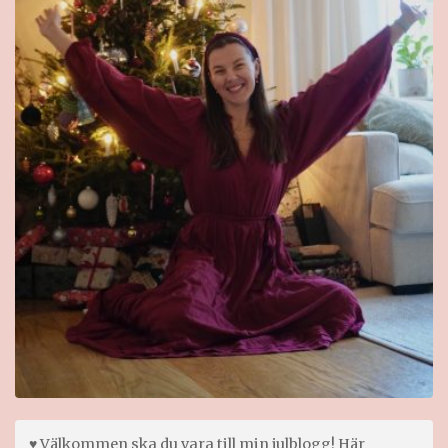
♥ Välkommen ska du vara till min julblogg! Här