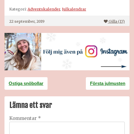
Kategori:
Adventskalender
,
Julkalendrar
22 september, 2019
Gilla (
17
)
Inläggsnavigering
Ostiga snöbollar
Första julmusten
Lämna ett svar
Kommentar
*