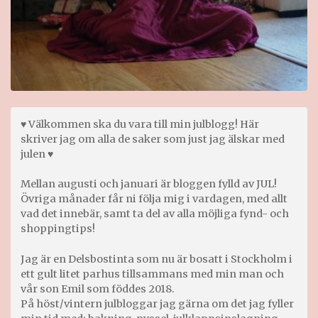
♥ Välkommen ska du vara till min julblogg! Här
skriver jag om alla de saker som just jag älskar med
julen ♥
Mellan augusti och januari är bloggen fylld av JUL!
Övriga månader får ni följa mig i vardagen, med allt
vad det innebär, samt ta del av alla möjliga fynd- och
shoppingtips!
Jag är en Delsbostinta som nu är bosatt i Stockholm i
ett gult litet parhus tillsammans med min man och
vår son Emil som föddes 2018.
På höst/vintern julbloggar jag gärna om det jag fyller