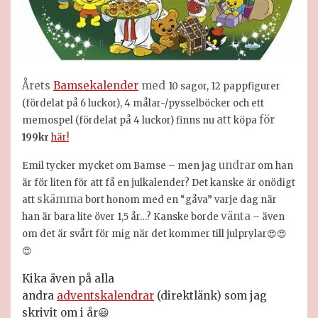
Årets
Bamsekalender
med
10 sagor, 12 pappfigurer
(fördelat på 6 luckor), 4 målar-/pysselböcker och ett
att
för
memospel (fördelat på 4 luckor) finns nu
köpa
199kr
här!
undrar
Emil tycker mycket om Bamse – men jag
om han
är för liten för att få en julkalender? Det kanske är onödigt
skämma
att
bort honom med en “gåva” varje dag när
vänta
han är bara lite över 1,5 år…? Kanske borde
– även
om det är svårt för mig när det kommer till julprylar
😍😍
😍
Kika även på alla
andra
adventskalendrar
(direktlänk) som jag
skrivit om i år
😃