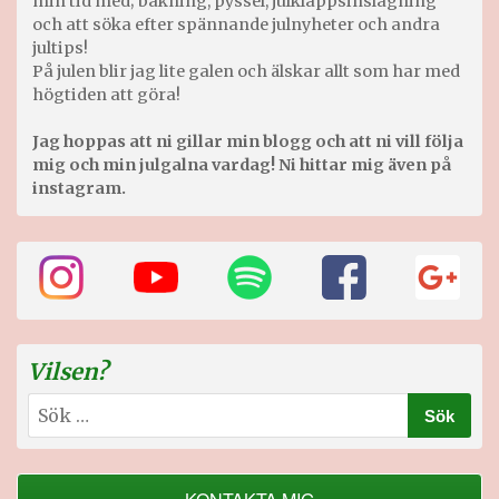
min tid med; bakning, pyssel, julklappsinslagning
och att söka efter spännande julnyheter och andra
jultips!
På julen blir jag lite galen och älskar allt som har med
högtiden att göra!
Jag hoppas att ni gillar min blogg och att ni vill följa
mig och min julgalna vardag! Ni hittar mig även på
instagram.
Vilsen?
Sök
efter: