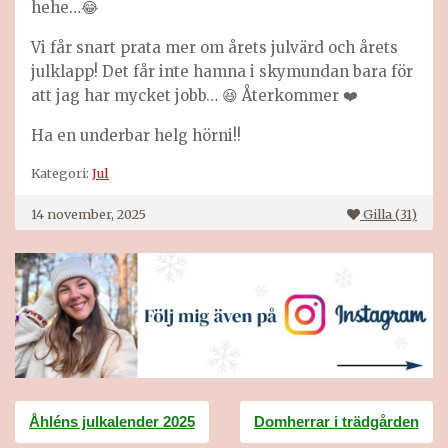
hehe…😂
Vi får snart prata mer om årets julvärd och årets
julklapp! Det får inte hamna i skymundan bara för
att jag har mycket jobb… 😆 Återkommer ❤️
Ha en underbar helg hörni!!
Kategori:
Jul
14 november, 2025
Gilla (
31
)
Inläggsnavigering
Åhléns julkalender 2025
Domherrar i trädgården