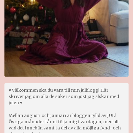
♥ Välkommen ska du vara till min julblogg! Här
skriver jag om alla de saker som just jag älskar med
julen ♥
Mellan augusti och januari är bloggen fylld av JUL!
Övriga månader får ni följa mig i vardagen, med allt
vad det innebär, samt ta del av alla möjliga fynd- och