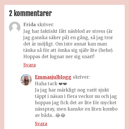
2 kommentarer
Frida
skriver:
Jag har faktiskt fått näsblod av stress (är
jag ganska säker på) en gång, så jag tror
det är möjligt. Om inte annat kan man
tänka så för att ömka sig själv lite (hehe).
Hoppas det lugnar ner sig snart!
Svara
Emmasjulblogg
skriver:
Haha tack ❤️❤️
Ja jag har märkligt nog varit sjukt
täppt i näsan i flera veckor nu och jag
hoppas jag fick det av lite för mycket
nässpray, men kanske en liten kombo
av båda…😂😂
Svara