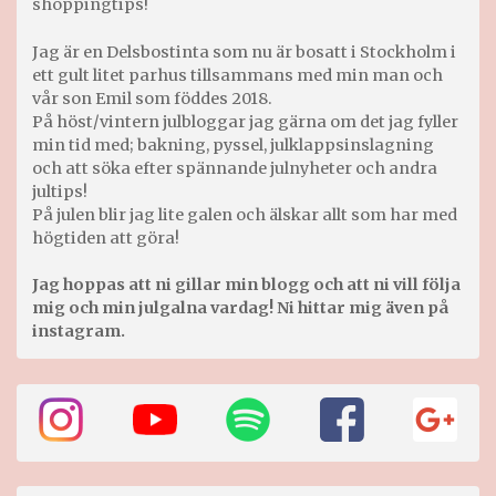
shoppingtips!
Jag är en Delsbostinta som nu är bosatt i Stockholm i
ett gult litet parhus tillsammans med min man och
vår son Emil som föddes 2018.
På höst/vintern julbloggar jag gärna om det jag fyller
min tid med; bakning, pyssel, julklappsinslagning
och att söka efter spännande julnyheter och andra
jultips!
På julen blir jag lite galen och älskar allt som har med
högtiden att göra!
Jag hoppas att ni gillar min blogg och att ni vill följa
mig och min julgalna vardag! Ni hittar mig även på
instagram.