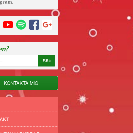
agram.
en?
KONTAKTA MIG
AKT