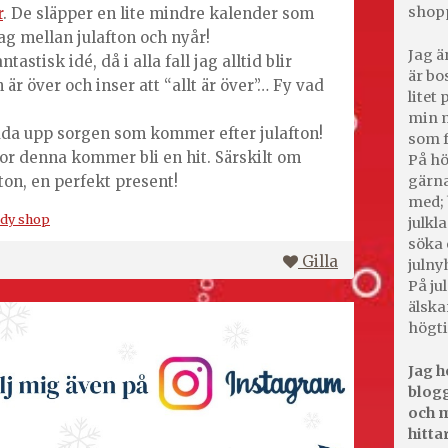
shop
r
. De släpper en lite mindre kalender som
ag mellan julafton och nyår!
Jag ä
tastisk idé, då i alla fall jag alltid blir
är bo
 är över och inser att “allt är över”… Fy vad
litet
min m
da upp sorgen som kommer efter julafton!
som f
tror denna kommer bli en hit. Särskilt om
På hö
fton, en perfekt present!
gärna
med; 
ody shop
julkl
söka 
Gilla
julny
På jul
älska
högti
Jag h
blogg
och m
hitta