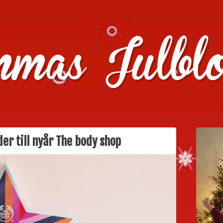
julklappstips, julkalendrar, adventskalendrar , julpyssel oc
r till nyår The body shop