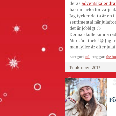
deras
adventskalendra
har en lucka för varje d
Jag tycker detta är en fan
sentimental när julafton
det är jobbigt 🙁
Denna skulle kunna räd
Mer sånt tack!! 😀 Jag 
man fyller år efter jula
Kategori:
Jul
Taggar:
the b
15 oktober, 2017