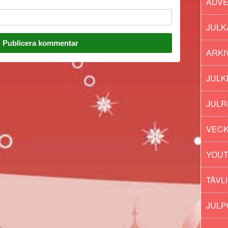
ADV
JULK
ARKI
JULK
JULR
VECK
YOU
TÄVL
JUL