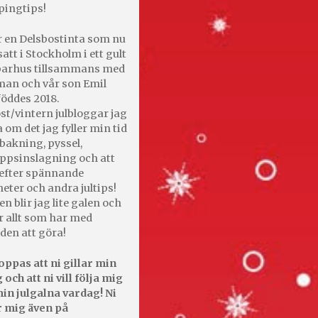
pingtips!
r en Delsbostinta som nu
satt i Stockholm i ett gult
 parhus tillsammans med
an och vår son Emil
öddes 2018.
st/vintern julbloggar jag
 om det jag fyller min tid
bakning, pyssel,
appsinslagning och att
efter spännande
heter och andra jultips!
en blir jag lite galen och
r allt som har med
den att göra!
oppas att ni gillar min
 och att ni vill följa mig
in julgalna vardag! Ni
r mig även på