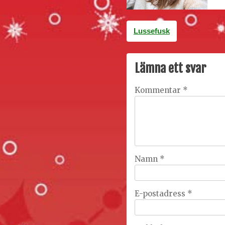
Inläggsnavigering
Lussefusk
Lämna ett svar
Kommentar
*
Namn
*
E-postadress
*