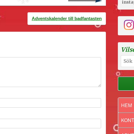
inst
Adventskalender till badfantasten
Vils
Sök
efter:
HEM
KONT