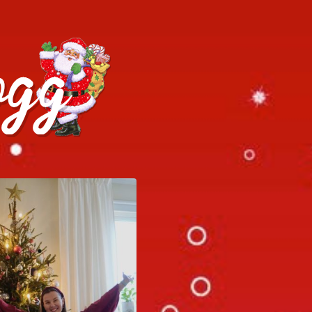
h julrecept!