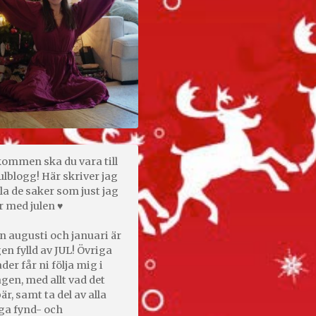
kommen ska du vara till
ulblogg! Här skriver jag
la de saker som just jag
r med julen ♥
n augusti och januari är
en fylld av JUL! Övriga
er får ni följa mig i
gen, med allt vad det
är, samt ta del av alla
ga fynd- och