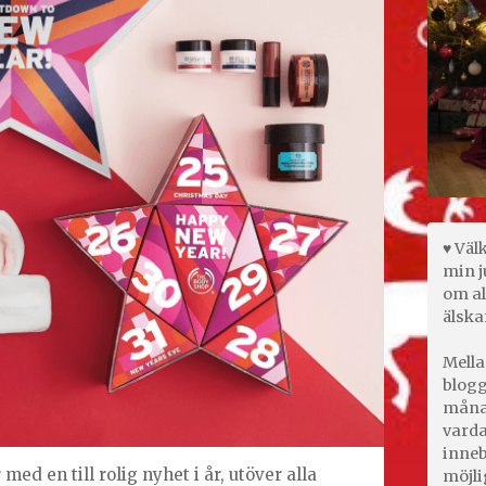
♥ Väl
min j
om al
älska
Mella
blogg
månad
varda
inneb
d en till rolig nyhet i år, utöver alla
möjli