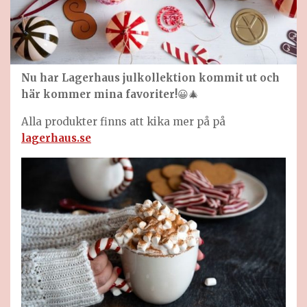
Nu har Lagerhaus julkollektion kommit ut och
här kommer mina favoriter!
😀🎄
Alla produkter finns att kika mer på på
lagerhaus.se