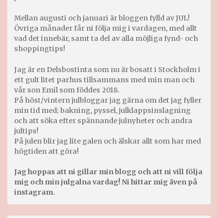
Mellan augusti och januari är bloggen fylld av JUL!
Övriga månader får ni följa mig i vardagen, med allt
vad det innebär, samt ta del av alla möjliga fynd- och
shoppingtips!
Jag är en Delsbostinta som nu är bosatt i Stockholm i
ett gult litet parhus tillsammans med min man och
vår son Emil som föddes 2018.
På höst/vintern julbloggar jag gärna om det jag fyller
min tid med; bakning, pyssel, julklappsinslagning
och att söka efter spännande julnyheter och andra
jultips!
På julen blir jag lite galen och älskar allt som har med
högtiden att göra!
Jag hoppas att ni gillar min blogg och att ni vill följa
mig och min julgalna vardag! Ni hittar mig även på
instagram.