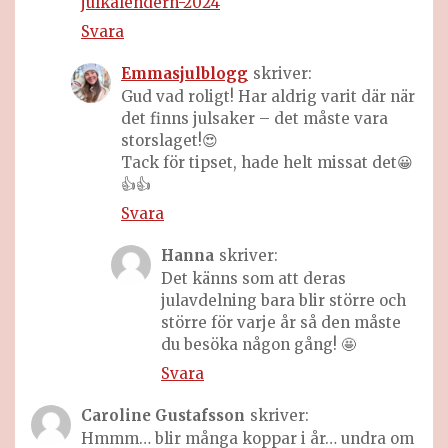
julkalendern-2024
Svara
Emmasjulblogg
skriver:
Gud vad roligt! Har aldrig varit där när
det finns julsaker – det måste vara
storslaget!😍
Tack för tipset, hade helt missat det😀
👍👍
Svara
Hanna
skriver:
Det känns som att deras
julavdelning bara blir större och
större för varje år så den måste
du besöka någon gång! 🤩
Svara
Caroline Gustafsson
skriver:
Hmmm… blir många koppar i år… undra om