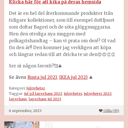
Klicka här för att kika på deras hemsida
Det är en hel del återkommande produkter från
tidigare kollektioner, som till exempel doftljuset
som doftar Bageri och de söta glöggmuggarna.
Men den otroliga nya muggen med
polkagrishandtag – kan vi prata om den!? OJ vad
fin den är!! Den kommer jag verkligen att köpa
och längtar redan till att dricka te ur den😍😍👏👏
Ser ni någon favorit?🥰🎄
Se även
Rusta jul 2023
,
IKEA jul 2023
🎄
Kategori:
Julnyheter
Taggar:
jul på lagerhaus 2023
,
julnyheter
,
julnyheter 2023
,
lagerhaus
,
lagerhaus jul 2023
6 september, 2023
Gilla (
19
)