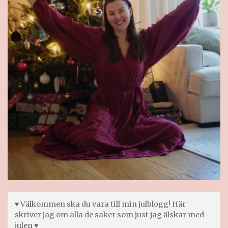
♥ Välkommen ska du vara till min julblogg! Här
skriver jag om alla de saker som just jag älskar med
julen ♥