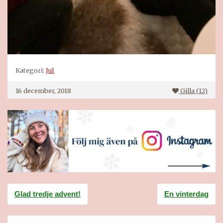
Kategori:
Jul
16 december, 2018
Gilla (
12
)
Inläggsnavigering
Glad tredje advent!
En vinterdag