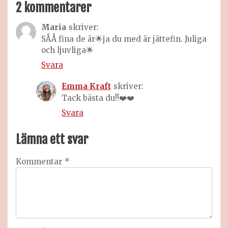
2 kommentarer
Maria
skriver:
SÅÅ fina de är🌟ja du med är jättefin. Juliga
och ljuvliga🌟
Svara
Emma Kraft
skriver:
Tack bästa du!!❤️❤️
Svara
Lämna ett svar
Kommentar
*