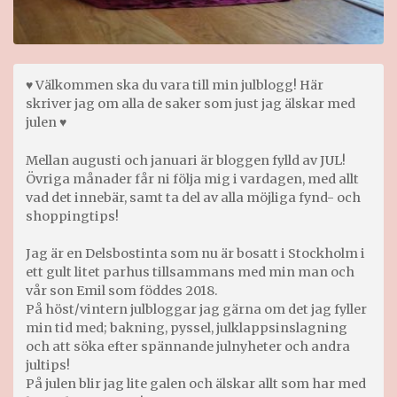
♥ Välkommen ska du vara till min julblogg! Här
skriver jag om alla de saker som just jag älskar med
julen ♥
Mellan augusti och januari är bloggen fylld av JUL!
Övriga månader får ni följa mig i vardagen, med allt
vad det innebär, samt ta del av alla möjliga fynd- och
shoppingtips!
Jag är en Delsbostinta som nu är bosatt i Stockholm i
ett gult litet parhus tillsammans med min man och
vår son Emil som föddes 2018.
På höst/vintern julbloggar jag gärna om det jag fyller
min tid med; bakning, pyssel, julklappsinslagning
och att söka efter spännande julnyheter och andra
jultips!
På julen blir jag lite galen och älskar allt som har med