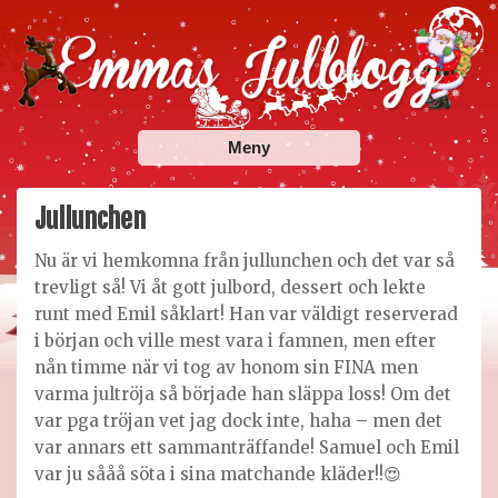
Skip
to
content
Emmas Julblogg
Julbloggar om julnyheter, julklappstips, julkalendrar,
Meny
adventskalendrar , julpyssel och julrecept!
Jullunchen
Nu är vi hemkomna från jullunchen och det var så
trevligt så! Vi åt gott julbord, dessert och lekte
runt med Emil såklart! Han var väldigt reserverad
i början och ville mest vara i famnen, men efter
nån timme när vi tog av honom sin FINA men
varma jultröja så började han släppa loss! Om det
var pga tröjan vet jag dock inte, haha – men det
var annars ett sammanträffande! Samuel och Emil
var ju sååå söta i sina matchande kläder!!😍