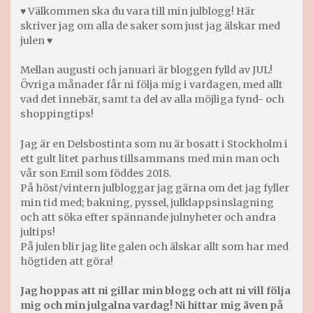
♥ Välkommen ska du vara till min julblogg! Här
skriver jag om alla de saker som just jag älskar med
julen ♥
Mellan augusti och januari är bloggen fylld av JUL!
Övriga månader får ni följa mig i vardagen, med allt
vad det innebär, samt ta del av alla möjliga fynd- och
shoppingtips!
Jag är en Delsbostinta som nu är bosatt i Stockholm i
ett gult litet parhus tillsammans med min man och
vår son Emil som föddes 2018.
På höst/vintern julbloggar jag gärna om det jag fyller
min tid med; bakning, pyssel, julklappsinslagning
och att söka efter spännande julnyheter och andra
jultips!
På julen blir jag lite galen och älskar allt som har med
högtiden att göra!
Jag hoppas att ni gillar min blogg och att ni vill följa
mig och min julgalna vardag! Ni hittar mig även på