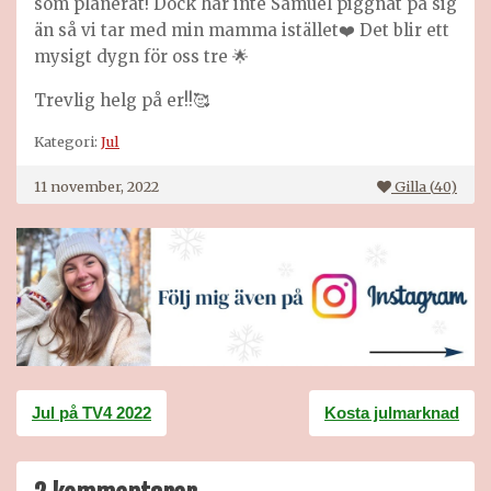
som planerat! Dock har inte Samuel piggnat på sig
än så vi tar med min mamma istället❤️ Det blir ett
mysigt dygn för oss tre 🌟
Trevlig helg på er!!🥰
Kategori:
Jul
11 november, 2022
Gilla (
40
)
Inläggsnavigering
Jul på TV4 2022
Kosta julmarknad