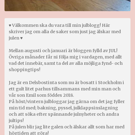
♥ Välkommen ska du vara till min julblogg! Här
skriver jag om alla de saker som just jag älskar med
julen ♥
Mellan augusti och januari är bloggen fylld av JUL!
Övriga månader får ni följa mig i vardagen, med allt
vad det innebär, samt ta del av alla möjliga fynd- och
shoppingtips!
Jag är en Delsbostinta som nu är bosatt i Stockholm i
ett gult litet parhus tillsammans med min man och
vår son Emil som föddes 2018.
På höst/vintern julbloggar jag gärna om det jag fyller
min tid med; bakning, pyssel, julklappsinslagning
och att söka efter spännande julnyheter och andra
jultips!
På julen blir jag lite galen och älskar allt som har med
högtiden att göra!