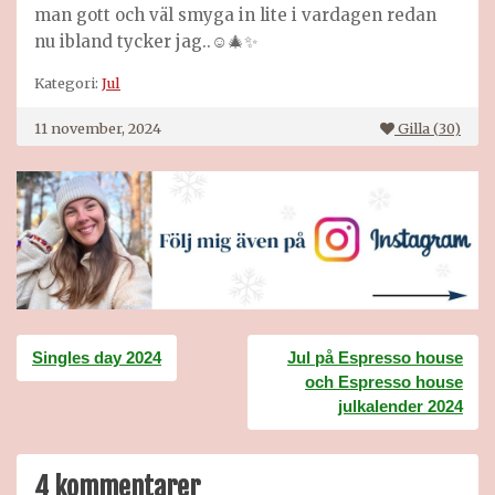
man gott och väl smyga in lite i vardagen redan
nu ibland tycker jag..☺️🎄✨
Kategori:
Jul
11 november, 2024
Gilla (
30
)
Inläggsnavigering
Singles day 2024
Jul på Espresso house
och Espresso house
julkalender 2024
4 kommentarer