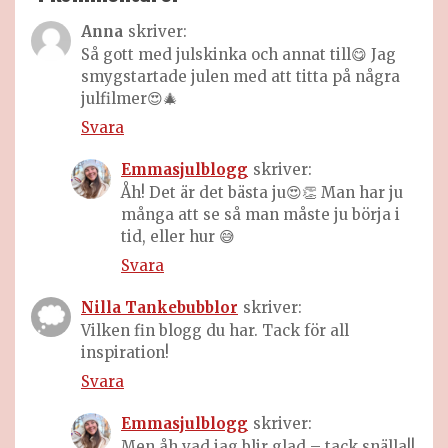
Anna
skriver:
Så gott med julskinka och annat till😋 Jag
smygstartade julen med att titta på några
julfilmer😍🎄
Svara
Emmasjulblogg
skriver:
Åh! Det är det bästa ju😍👏 Man har ju
många att se så man måste ju börja i
tid, eller hur 😅
Svara
Nilla Tankebubblor
skriver:
Vilken fin blogg du har. Tack för all
inspiration!
Svara
Emmasjulblogg
skriver:
Men åh vad jag blir glad – tack snälla!!