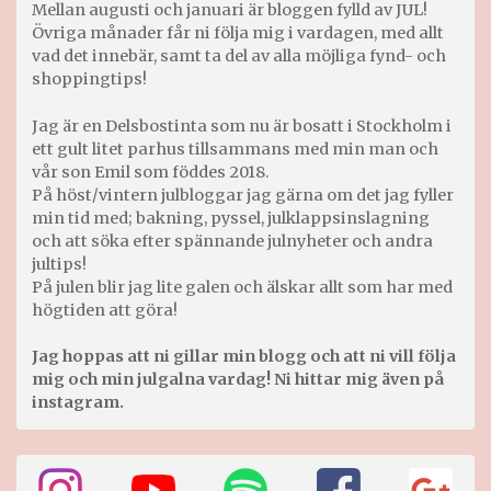
Mellan augusti och januari är bloggen fylld av JUL!
Övriga månader får ni följa mig i vardagen, med allt
vad det innebär, samt ta del av alla möjliga fynd- och
shoppingtips!
Jag är en Delsbostinta som nu är bosatt i Stockholm i
ett gult litet parhus tillsammans med min man och
vår son Emil som föddes 2018.
På höst/vintern julbloggar jag gärna om det jag fyller
min tid med; bakning, pyssel, julklappsinslagning
och att söka efter spännande julnyheter och andra
jultips!
På julen blir jag lite galen och älskar allt som har med
högtiden att göra!
Jag hoppas att ni gillar min blogg och att ni vill följa
mig och min julgalna vardag! Ni hittar mig även på
instagram.