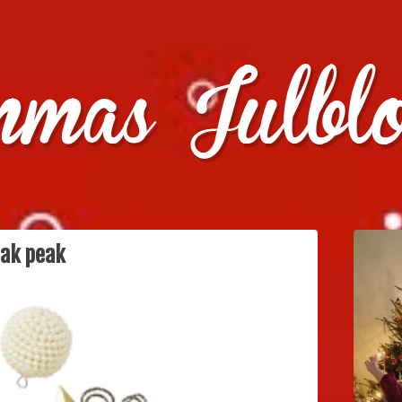
julklappstips, julkalendrar, adventskalendrar , julpyssel oc
ak peak