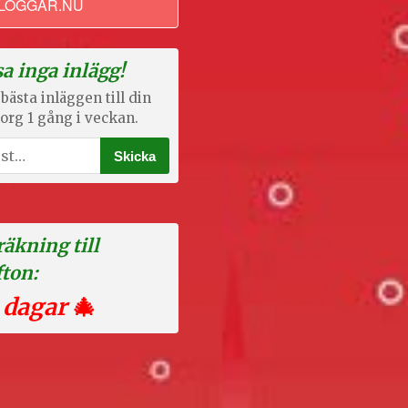
LOGGAR.NU
a inga inlägg!
bästa inläggen till din
org 1 gång i veckan.
äkning till
fton:
 dagar
🎄