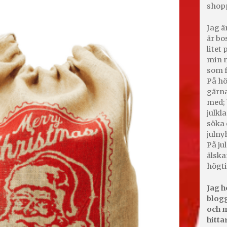
shop
Jag ä
är bo
litet
min m
som f
På hö
gärna
med; 
julkl
söka 
julny
På jul
älska
högti
Jag h
blogg
och m
hitta