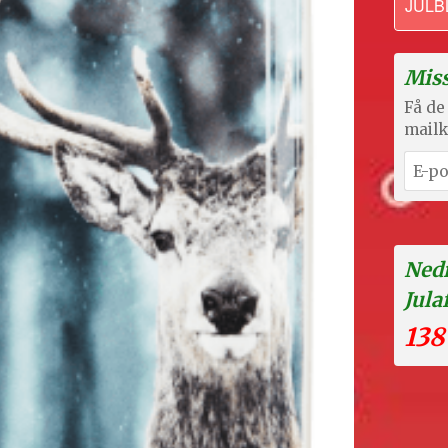
JULB
Miss
Få de 
mailk
Nedr
Jula
138