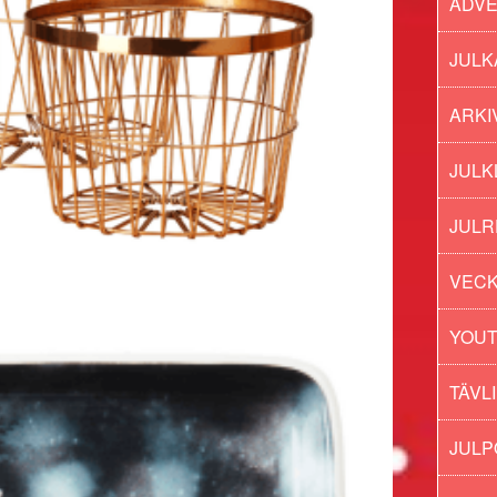
ADV
JULK
ARKI
JULK
JULR
VECK
YOU
TÄVL
JUL