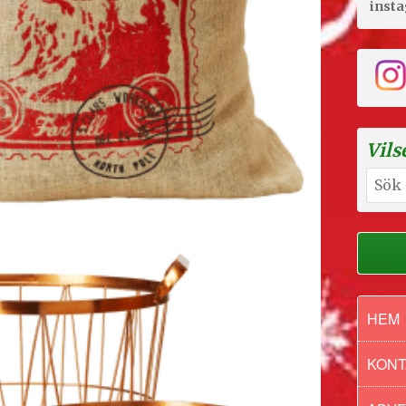
inst
Vils
Sök
efter:
HEM
KONT