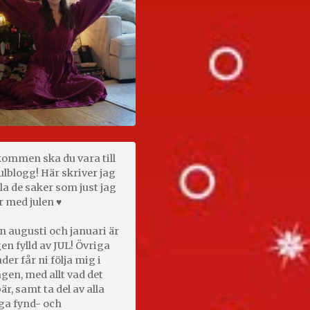
kommen ska du vara till
ulblogg! Här skriver jag
la de saker som just jag
r med julen ♥
n augusti och januari är
en fylld av JUL! Övriga
er får ni följa mig i
gen, med allt vad det
är, samt ta del av alla
ga fynd- och