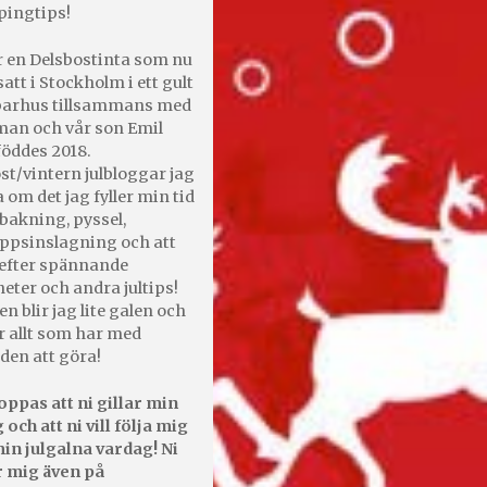
pingtips!
r en Delsbostinta som nu
satt i Stockholm i ett gult
 parhus tillsammans med
an och vår son Emil
öddes 2018.
st/vintern julbloggar jag
 om det jag fyller min tid
bakning, pyssel,
appsinslagning och att
efter spännande
heter och andra jultips!
en blir jag lite galen och
r allt som har med
den att göra!
oppas att ni gillar min
 och att ni vill följa mig
in julgalna vardag! Ni
r mig även på