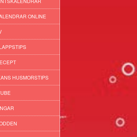
ENTSKALENDRAR
ALENDRAR ONLINE
V
LAPPSTIPS
ECEPT
ANS HUSMORSTIPS
TUBE
INGAR
PODDEN