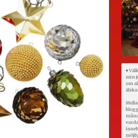
♥ Väl
min j
om al
älska
Mella
blogg
månad
varda
inneb
möjli