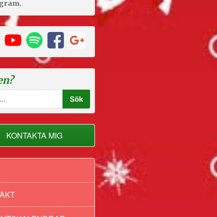
agram.
en?
KONTAKTA MIG
AKT