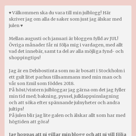
♥ Välkommen ska du vara till min julblogg! Här
skriver jag om alla de saker som just jag älskar med
julen ♥
Mellan augusti och januari är bloggen fylld av JUL!
Övriga månader får ni följa mig i vardagen, med allt
vad det innebär, samt ta del av alla möjliga fynd- och
shoppingtips!
Jag är en Delsbostinta som nu är bosatt i Stockholm i
ett gult litet parhus tillsammans med min man och
vår son Emil som föddes 2018.
På höst/vintern julbloggar jag gärna om det jag fyller
min tid med; bakning, pyssel, julklappsinslagning
och att söka efter spännande julnyheter och andra
jultips!
På julen blir jag lite galen och älskar allt som har med
högtiden att göra!
Jag hoppas att ni gillar min blogg och att ni vill följa