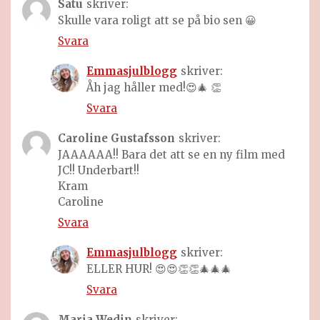
Satu
skriver:
Skulle vara roligt att se på bio sen 😀
Svara
Emmasjulblogg
skriver:
Åh jag håller med!😍🎄 👏
Svara
Caroline Gustafsson
skriver:
JAAAAAA!! Bara det att se en ny film med
JC!! Underbart!!
Kram
Caroline
Svara
Emmasjulblogg
skriver:
ELLER HUR! 😍😍👏👏🎄🎄🎄
Svara
Maria Wedin
skriver: