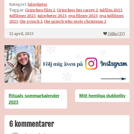
Kategori:
Julnyheter
Taggar:
Grinchen film 2
,
Grinchen jim carrey 2
,
julfilm 2023
,
julfilmer 2023
,
julnyheter 2023
,
nya filmer 2023
,
nya julfilmer
2023
,
the grinch 2
,
the qrinch who stole christmas 2
12 april, 2023
Gilla (
37
)
Inläggsnavigering
Rituals sommarkalender
Mitt hemliga dubbelliv
2023
6 kommentarer