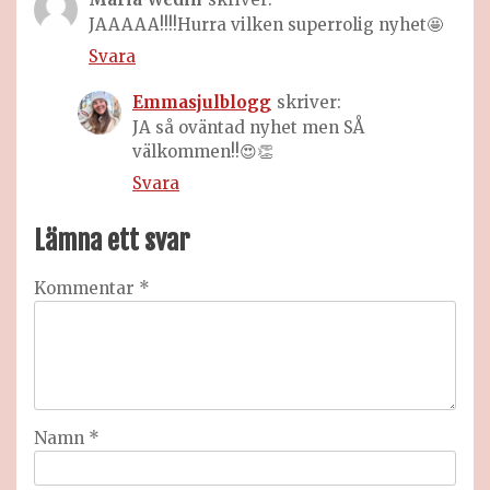
JAAAAA!!!!Hurra vilken superrolig nyhet🤩
Svara
Emmasjulblogg
skriver:
JA så oväntad nyhet men SÅ
välkommen!!😍👏
Svara
Lämna ett svar
Kommentar
*
Namn
*