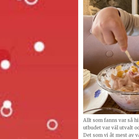
Allt som fanns var så h
utbudet var väl utvalt o
Det som vi åt mest av v