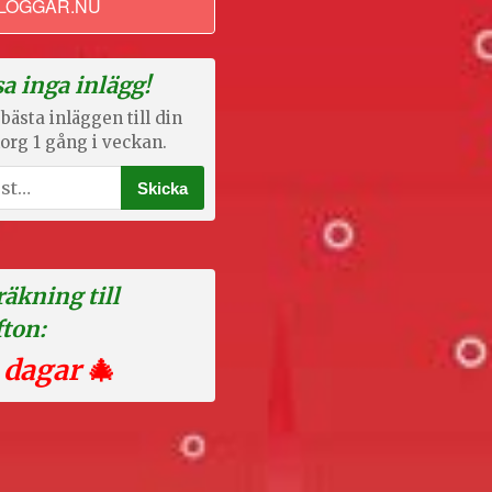
LOGGAR.NU
a inga inlägg!
bästa inläggen till din
org 1 gång i veckan.
äkning till
fton:
 dagar
🎄