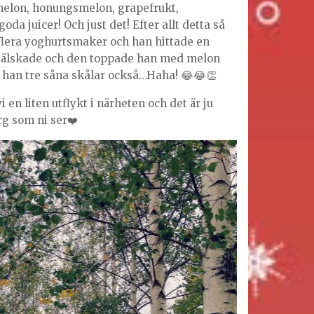
melon, honungsmelon, grapefrukt,
oda juicer! Och just det! Efter allt detta så
 flera yoghurtsmaker och han hittade en
 älskade och den toppade han med melon
t han tre såna skålar också…Haha! 😂😂👏
i en liten utflykt i närheten och det är ju
rg som ni ser❤️