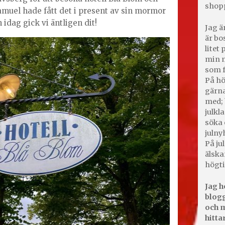
shop
amuel hade fått det i present av sin mormor
idag gick vi äntligen dit!
Jag ä
är bo
litet
min m
som f
På hö
gärna
med; 
julkl
söka 
julny
På jul
älska
högti
Jag h
blogg
och m
hitta