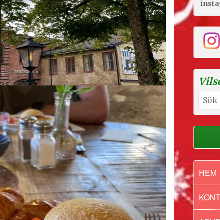
inst
Vils
Sök
efter:
HEM
KONT