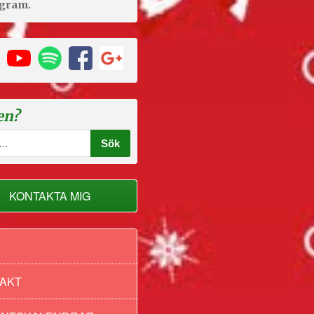
agram.
en?
KONTAKTA MIG
AKT