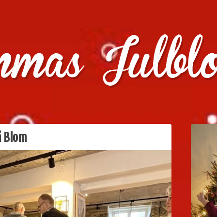
julklappstips, julkalendrar, adventskalendrar , julpyssel oc
å Blom