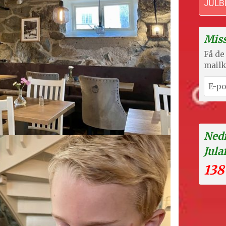
JULB
Miss
Få de 
mailk
Nedr
Jula
138