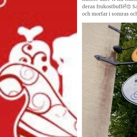
deras frukostbuffé!😍 S
och morfar i somras och 