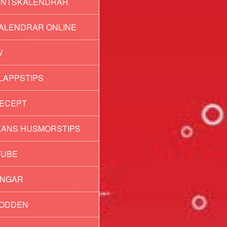
ENTSKALENDRAR
ALENDRAR ONLINE
V
LAPPSTIPS
ECEPT
ANS HUSMORSTIPS
TUBE
INGAR
PODDEN