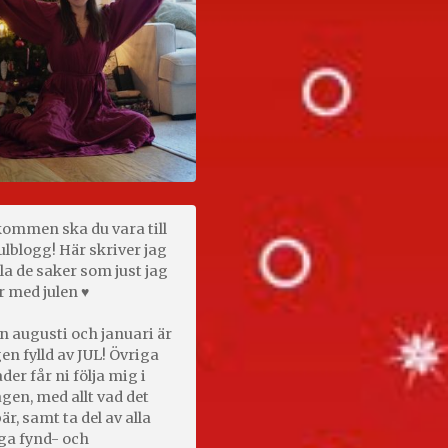
kommen ska du vara till
ulblogg! Här skriver jag
la de saker som just jag
r med julen ♥
n augusti och januari är
en fylld av JUL! Övriga
er får ni följa mig i
gen, med allt vad det
är, samt ta del av alla
ga fynd- och