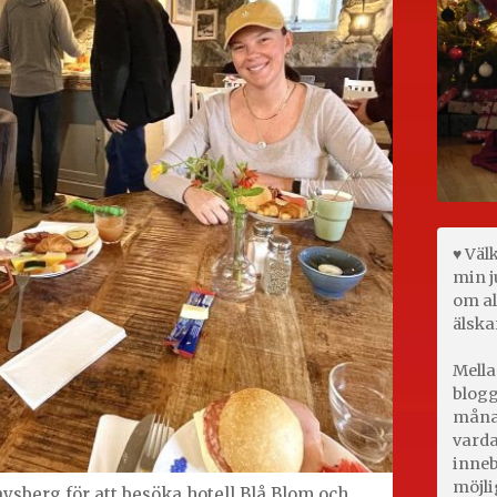
♥ Väl
min j
om al
älska
Mella
blogg
månad
varda
inneb
möjli
avsberg för att besöka hotell Blå Blom och