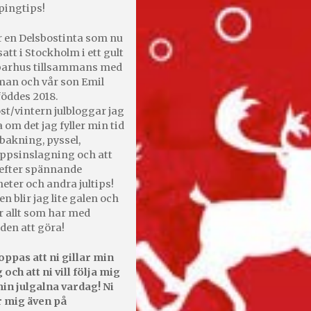
pingtips!
r en Delsbostinta som nu
satt i Stockholm i ett gult
 parhus tillsammans med
an och vår son Emil
öddes 2018.
st/vintern julbloggar jag
 om det jag fyller min tid
bakning, pyssel,
appsinslagning och att
efter spännande
heter och andra jultips!
en blir jag lite galen och
r allt som har med
den att göra!
oppas att ni gillar min
 och att ni vill följa mig
in julgalna vardag! Ni
r mig även på