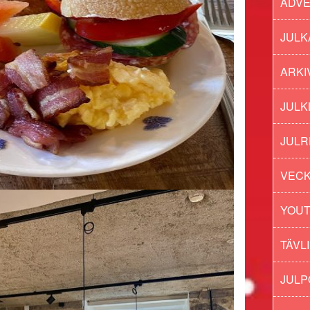
ADV
JULK
ARKI
JULK
JULR
VECK
YOU
TÄVL
JUL