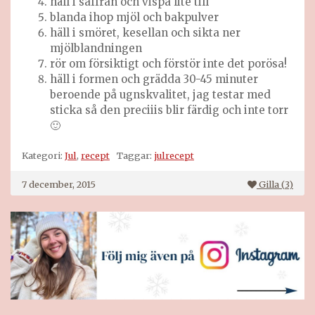
häll i saffran och vispa lite till
blanda ihop mjöl och bakpulver
häll i smöret, kesellan och sikta ner
mjölblandningen
rör om försiktigt och förstör inte det porösa!
häll i formen och grädda 30-45 minuter
beroende på ugnskvalitet, jag testar med
sticka så den preciiis blir färdig och inte torr
🙂
Kategori:
Jul
,
recept
Taggar:
julrecept
7 december, 2015
Gilla (
3
)