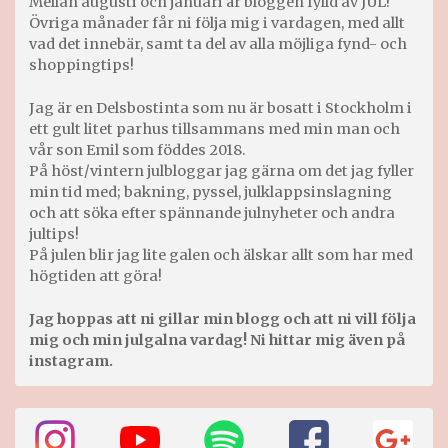
Mellan augusti och januari är bloggen fylld av JUL!
Övriga månader får ni följa mig i vardagen, med allt
vad det innebär, samt ta del av alla möjliga fynd- och
shoppingtips!
Jag är en Delsbostinta som nu är bosatt i Stockholm i
ett gult litet parhus tillsammans med min man och
vår son Emil som föddes 2018.
På höst/vintern julbloggar jag gärna om det jag fyller
min tid med; bakning, pyssel, julklappsinslagning
och att söka efter spännande julnyheter och andra
jultips!
På julen blir jag lite galen och älskar allt som har med
högtiden att göra!
Jag hoppas att ni gillar min blogg och att ni vill följa
mig och min julgalna vardag! Ni hittar mig även på
instagram.