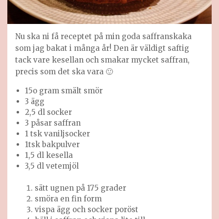
Nu ska ni få receptet på min goda saffranskaka
som jag bakat i många år! Den är väldigt saftig
tack vare kesellan och smakar mycket saffran,
precis som det ska vara 🙂
15o gram smält smör
3 ägg
2,5 dl socker
3 påsar saffran
1 tsk vaniljsocker
1tsk bakpulver
1,5 dl kesella
3,5 dl vetemjöl
sätt ugnen på 175 grader
smöra en fin form
vispa ägg och socker poröst