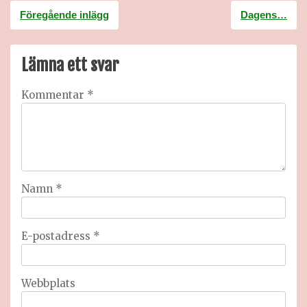
Inläggsnavigering
Föregående inlägg
Dagens…
Lämna ett svar
Kommentar
*
Namn
*
E-postadress
*
Webbplats