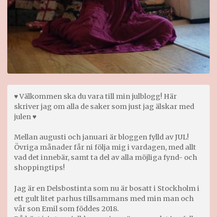
♥ Välkommen ska du vara till min julblogg! Här
skriver jag om alla de saker som just jag älskar med
julen ♥
Mellan augusti och januari är bloggen fylld av JUL!
Övriga månader får ni följa mig i vardagen, med allt
vad det innebär, samt ta del av alla möjliga fynd- och
shoppingtips!
Jag är en Delsbostinta som nu är bosatt i Stockholm i
ett gult litet parhus tillsammans med min man och
vår son Emil som föddes 2018.