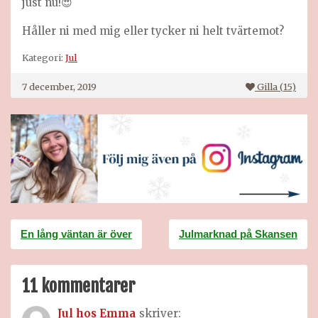
just nu!😍
Håller ni med mig eller tycker ni helt tvärtemot?
Kategori:
Jul
7 december, 2019
Gilla (
15
)
Inläggsnavigering
En lång väntan är över
Julmarknad på Skansen
11 kommentarer
Jul hos Emma
skriver: