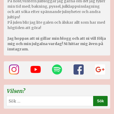
På höst/vintern julbloggar jag gärna om det jag fyller
min tid med; bakning, pyssel, julklappsinslagning
och att söka efter spännande julnyheter och andra
jultips!
På julen blir jag lite galen och älskar allt som har med
högtiden att göra!
Jag hoppas att ni gillar min blogg och att ni vill följa
mig och min julgalna vardag! Ni hittar mig även på
instagram.
Vilsen?
Sök
efter: