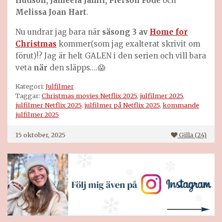
Hudson, Jameela Jamil, Pierson Fodé
och
Melissa Joan Hart
.
Nu undrar jag bara när
säsong 3 av
Home for
Christmas
kommer(som jag exalterat skrivit om
förut)!? Jag är helt GALEN i den serien och vill bara
veta
när
den släpps….😱
Kategori:
Julfilmer
Taggar:
Christmas movies Netflix 2025
,
julfilmer 2025
,
julfilmer Netflix 2025
,
julfilmer på Netflix 2025
,
kommande
julfilmer 2025
15 oktober, 2025
Gilla (
24
)