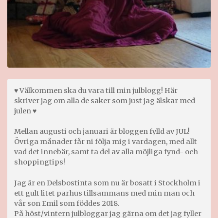
♥ Välkommen ska du vara till min julblogg! Här
skriver jag om alla de saker som just jag älskar med
julen ♥
Mellan augusti och januari är bloggen fylld av JUL!
Övriga månader får ni följa mig i vardagen, med allt
vad det innebär, samt ta del av alla möjliga fynd- och
shoppingtips!
Jag är en Delsbostinta som nu är bosatt i Stockholm i
ett gult litet parhus tillsammans med min man och
vår son Emil som föddes 2018.
På höst/vintern julbloggar jag gärna om det jag fyller