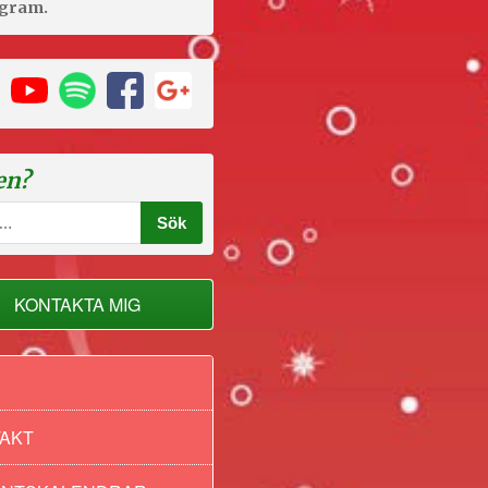
agram.
en?
KONTAKTA MIG
AKT