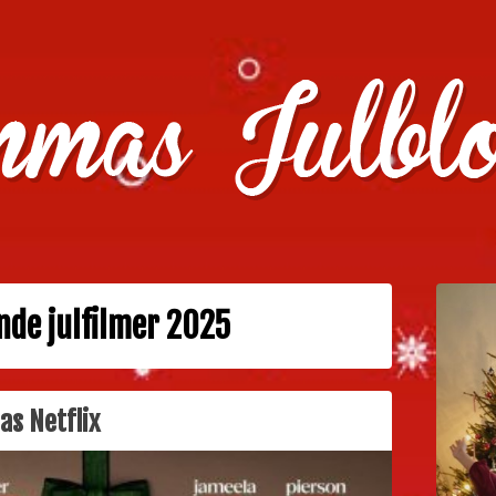
julklappstips, julkalendrar, adventskalendrar , julpyssel oc
de julfilmer 2025
as Netflix