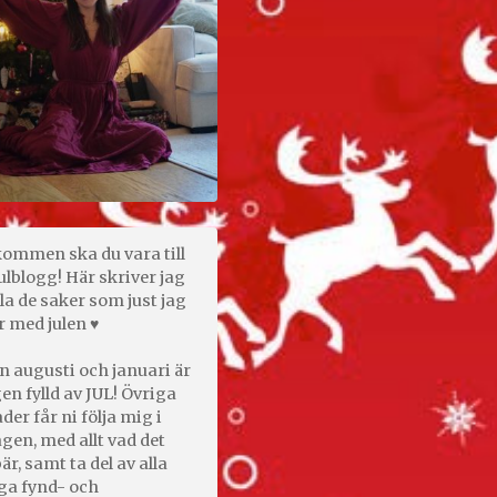
kommen ska du vara till
ulblogg! Här skriver jag
la de saker som just jag
r med julen ♥
n augusti och januari är
en fylld av JUL! Övriga
er får ni följa mig i
gen, med allt vad det
är, samt ta del av alla
ga fynd- och