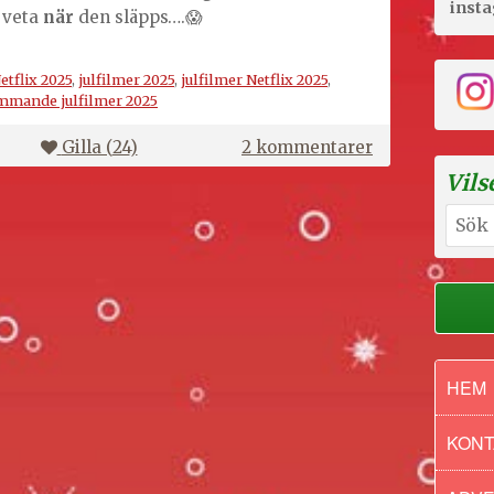
inst
a veta
när
den släpps….😱
tflix 2025
,
julfilmer 2025
,
julfilmer Netflix 2025
,
mande julfilmer 2025
till
Gilla (
24
)
2 kommentarer
A
Vils
Merry
Sök
Little
efter:
Ex-
Mas
Netflix
HEM
KONT