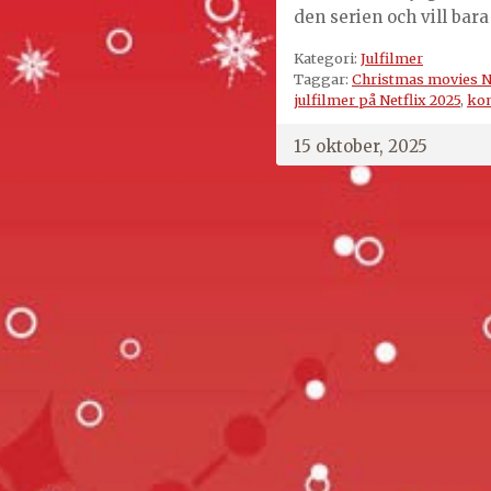
den serien och vill bar
Kategori:
Julfilmer
Taggar:
Christmas movies Ne
julfilmer på Netflix 2025
,
kom
15 oktober, 2025