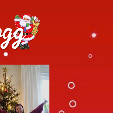
h julrecept!