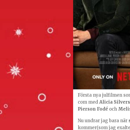
Första nya julfilmen s
com med
Alicia Silver
Pierson Fodé
och
Meli
Nu undrar jag bara när
kommer(som jag exaltera