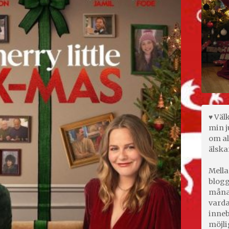
♥ Väl
min j
om al
älska
Mella
blogg
månad
varda
inneb
möjli