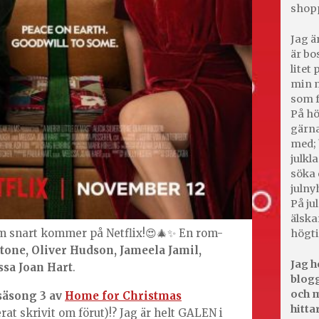
shop
Jag ä
är bo
litet
min m
som f
På hö
gärna
med; 
julkl
söka 
julny
På jul
älska
om snart kommer på Netflix!😍🎄✨ En rom-
högti
stone, Oliver Hudson, Jameela Jamil,
Jag h
ssa Joan Hart
.
blogg
och m
säsong 3 av
Home for Christmas
hitta
t skrivit om förut)!? Jag är helt GALEN i