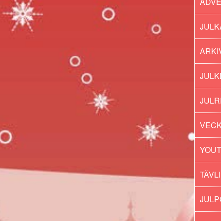
ADV
JULK
ARKI
JULK
JULR
VECK
YOU
TÄVL
JUL