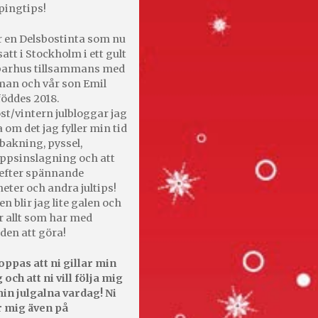
pingtips!
r en Delsbostinta som nu
satt i Stockholm i ett gult
 parhus tillsammans med
an och vår son Emil
öddes 2018.
st/vintern julbloggar jag
 om det jag fyller min tid
bakning, pyssel,
appsinslagning och att
efter spännande
heter och andra jultips!
en blir jag lite galen och
r allt som har med
den att göra!
oppas att ni gillar min
 och att ni vill följa mig
in julgalna vardag! Ni
r mig även på