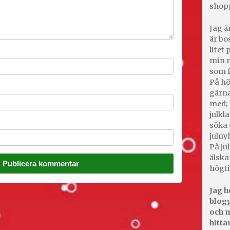
shop
Jag ä
är bo
litet
min m
som f
På hö
gärna
med; 
julkl
söka 
julny
På jul
älska
högti
Jag h
blogg
och m
hitta