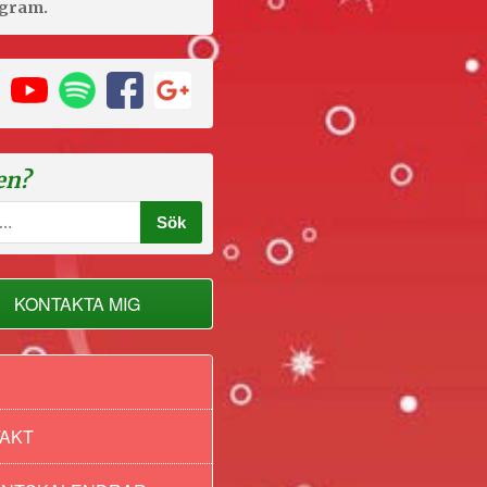
agram.
en?
KONTAKTA MIG
AKT