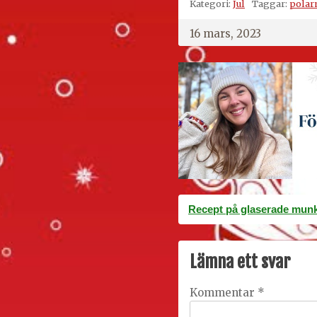
Kategori:
Jul
Taggar:
polar
16 mars, 2023
Inläggsnavigering
Recept på glaserade mun
Lämna ett svar
Kommentar
*