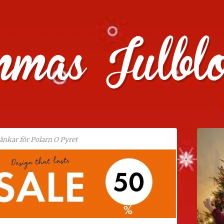
julklappstips, julkalendrar, adventskalendrar , julpyssel oc
änkar för Polarn O Pyret