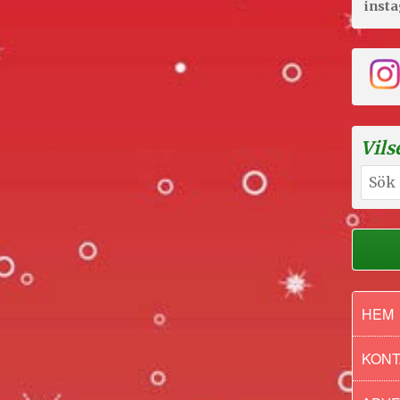
inst
Vils
Sök
efter:
HEM
KONT