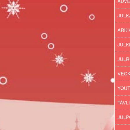
ADV
JULK
ARKI
JULK
JULR
VECK
YOU
TÄVL
JUL