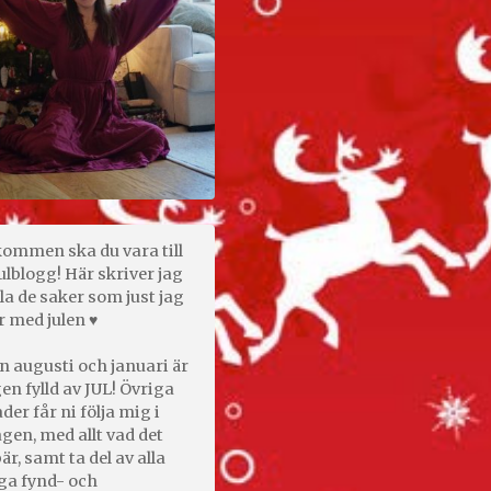
kommen ska du vara till
ulblogg! Här skriver jag
la de saker som just jag
r med julen ♥
n augusti och januari är
en fylld av JUL! Övriga
er får ni följa mig i
gen, med allt vad det
är, samt ta del av alla
ga fynd- och