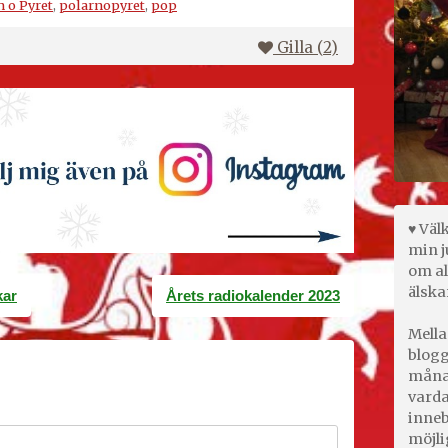
n o Pyret
,
polarnopyret
,
pop
Gilla (
2
)
♥ Väl
min j
om al
älska
kar
Årets radiokalender 2023
Mella
blogg
månad
varda
inneb
möjli