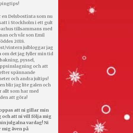
pingtips!
r en Delsbostinta som nu
satt i Stockholm i ett gult
 parhus tillsammans med
an och vår son Emil
öddes 2018.
st/vintern julbloggar jag
 om det jag fyller min tid
bakning, pyssel,
appsinslagning och att
efter spännande
heter och andra jultips!
en blir jag lite galen och
r allt som har med
den att göra!
oppas att ni gillar min
 och att ni vill följa mig
in julgalna vardag! Ni
r mig även på