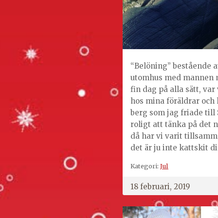
“Belöning” bestående a
utomhus med mannen min
fin dag på alla sätt, va
hos mina föräldrar och
berg som jag friade till
roligt att tänka på det 
då har vi varit tillsamma
det är ju inte kattskit d
Kategori:
Jul
18 februari, 2019