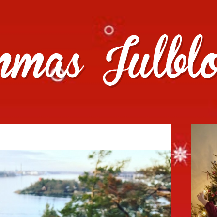
julklappstips, julkalendrar, adventskalendrar , julpyssel oc