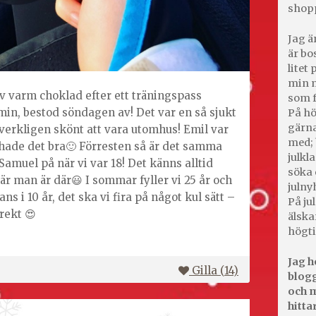
shop
Jag ä
är bo
litet
min m
v varm choklad efter ett träningspass
som f
, bestod söndagen av! Det var en så sjukt
På hö
gärna
r verkligen skönt att vara utomhus! Emil var
med; 
 hade det bra🙂 Förresten så är det samma
julkl
 Samuel på när vi var 18! Det känns alltid
söka 
när man är där😃 I sommar fyller vi 25 år och
julny
ns i 10 år, det ska vi fira på något kul sätt –
På jul
irekt 😍
älska
högti
Jag h
Gilla (
14
)
blogg
och m
hitta