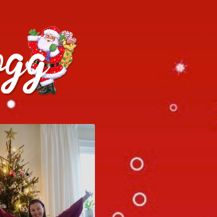
h julrecept!