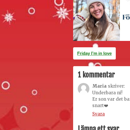
Inläggsnavigering
Friday I’m in love
1 kommentar
Maria
skriver:
Underbara ni!
Er son var det ba
snart❤️
Svara
Lämna ett svar