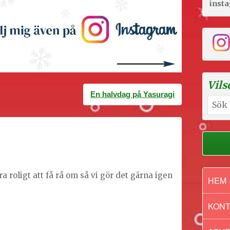
inst
Vils
En halvdag på Yasuragi
Sök
efter:
ra roligt att få rå om så vi gör det gärna igen
HEM
KONT