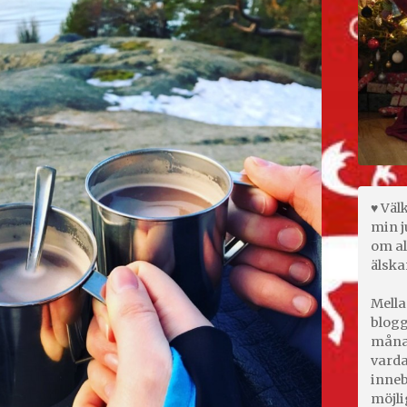
♥ Väl
min j
om al
älska
Mella
blogg
månad
varda
inneb
möjli