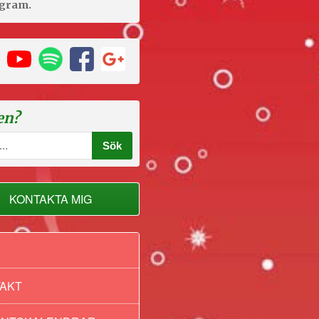
agram.
en?
KONTAKTA MIG
AKT