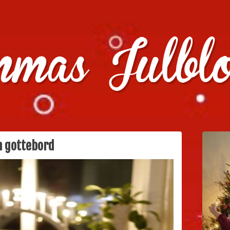
julklappstips, julkalendrar, adventskalendrar , julpyssel oc
h gottebord