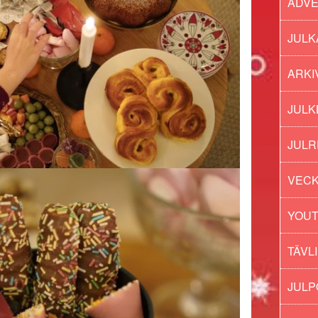
ADV
JULK
ARKI
JULK
JULR
VECK
YOU
TÄVL
JUL