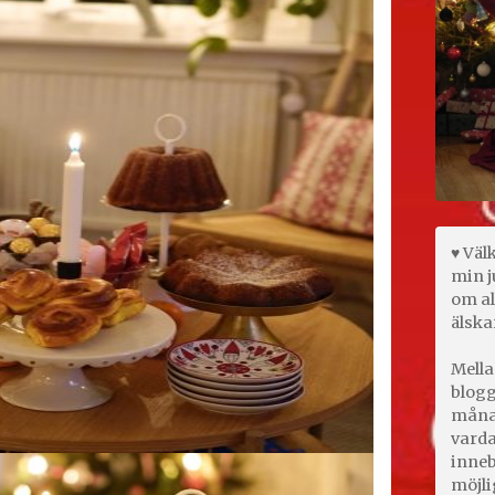
♥ Väl
min j
om al
älska
Mella
blogg
månad
varda
inneb
möjli