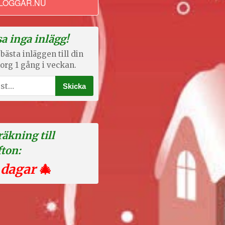
LOGGAR.NU
a inga inlägg!
bästa inläggen till din
org 1 gång i veckan.
äkning till
fton:
 dagar
🎄