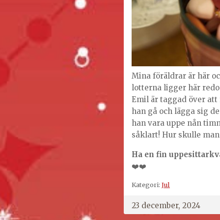
Mina föräldrar är här oc
lotterna ligger här redo
Emil är taggad över att
han gå och lägga sig de
han vara uppe nån timm
såklart! Hur skulle man
Ha en fin uppesittarkv
❤️❤️
Kategori:
Jul
23 december, 2024