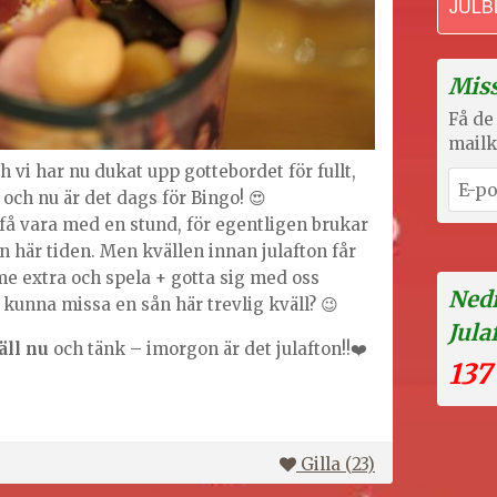
JULB
Miss
Få de 
mailk
h vi har nu dukat upp gottebordet för fullt,
 och nu är det dags för Bingo! 😍
 få vara med en stund, för egentligen brukar
n här tiden. Men kvällen innan julafton får
e extra och spela + gotta sig med oss
Nedr
 kunna missa en sån här trevlig kväll? 😉
Jula
äll nu
och tänk – imorgon är det julafton!!❤️
137
Gilla (
23
)