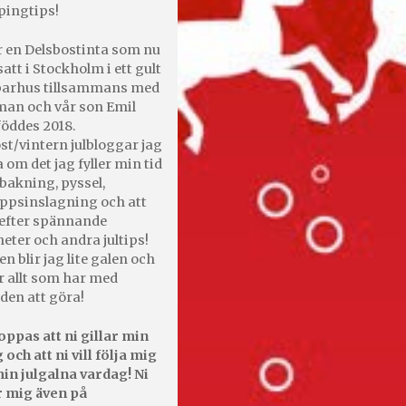
pingtips!
r en Delsbostinta som nu
satt i Stockholm i ett gult
 parhus tillsammans med
an och vår son Emil
öddes 2018.
st/vintern julbloggar jag
 om det jag fyller min tid
bakning, pyssel,
appsinslagning och att
efter spännande
heter och andra jultips!
en blir jag lite galen och
r allt som har med
den att göra!
oppas att ni gillar min
 och att ni vill följa mig
in julgalna vardag! Ni
r mig även på