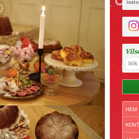
inst
Vils
Sök
efter:
HEM
KONT