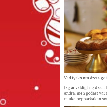
Vad tycks om årets got
Jag är väldigt nöjd och 
andra, men godast var 
mjuka pepparkakan som