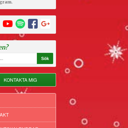
agram.
en?
KONTAKTA MIG
AKT