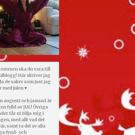
kommen ska du vara till
ulblogg! Här skriver jag
la de saker som just jag
r med julen ♥
n augusti och januari är
en fylld av JUL! Övriga
er får ni följa mig i
gen, med allt vad det
är, samt ta del av alla
ga fynd- och