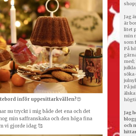
shop
Jag ä
är bo
litet
min m
som f
På hö
gärna
med; 
julkl
söka 
julny
På jul
älska
tebord inför uppesittarkvällen?
😍
högti
har nu tryckt i mig både det ena och det
Jag h
nog min saffranskaka och den höga fina
blogg
och m
 vi gjorde idag 🥰
hitta