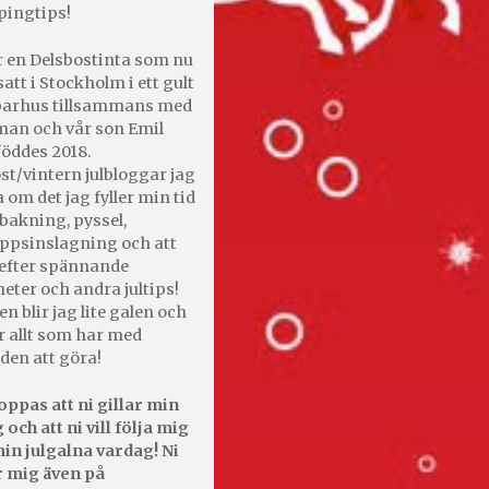
pingtips!
r en Delsbostinta som nu
satt i Stockholm i ett gult
 parhus tillsammans med
an och vår son Emil
öddes 2018.
st/vintern julbloggar jag
 om det jag fyller min tid
bakning, pyssel,
appsinslagning och att
efter spännande
heter och andra jultips!
en blir jag lite galen och
r allt som har med
den att göra!
oppas att ni gillar min
 och att ni vill följa mig
in julgalna vardag! Ni
r mig även på