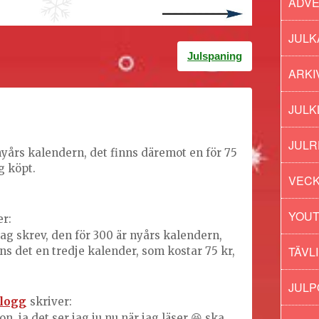
ADV
JULK
Julspaning
ARKI
JULK
JULR
nyårs kalendern, det finns däremot en för 75
g köpt.
VECK
YOU
er:
jag skrev, den för 300 är nyårs kalendern,
TÄVL
ns det en tredje kalender, som kostar 75 kr,
JUL
logg
skriver:
on, ja det ser jag ju nu när jag läser 😆 ska