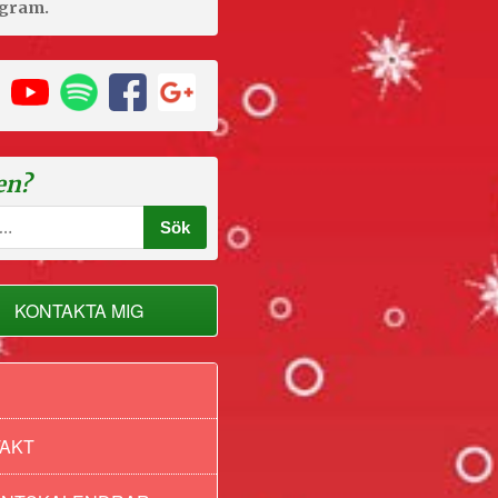
agram.
en?
KONTAKTA MIG
AKT