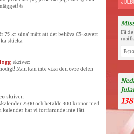
JULB
nlägget! 👍
Miss
Få de 
r 75 kr såna’ mått att det behövs C5-kuvert
mailk
ska skicka.
logg
skriver:
onödigt! Man kan inte vika den övre delen
Nedr
Jula
eo
skriver:
138
skalender 25/10 och betalde 300 kronor med
kalender har vi fortfarande inte fått