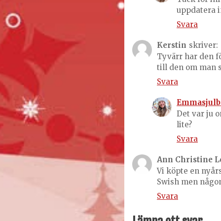
uppdatera i
Svara
Kerstin
skriver:
Tyvärr har den fö
till den om man 
Svara
Emmasjulb
Det var ju 
lite?
Svara
Ann Christine L
Vi köpte en nyår
Swish men någon 
Svara