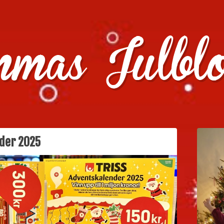
julklappstips, julkalendrar, adventskalendrar , julpyssel oc
nder 2025