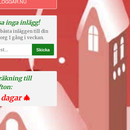
LOGGAR.NU
a inga inlägg!
bästa inläggen till din
org 1 gång i veckan.
äkning till
fton:
 dagar
🎄