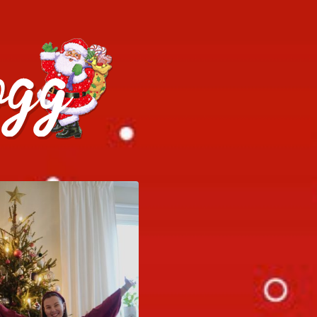
h julrecept!