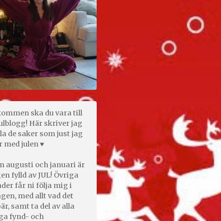
kommen ska du vara till
ulblogg! Här skriver jag
la de saker som just jag
r med julen ♥
n augusti och januari är
en fylld av JUL! Övriga
er får ni följa mig i
gen, med allt vad det
är, samt ta del av alla
ga fynd- och