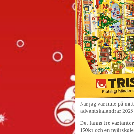
När jag var inne på mit
adventskalendrar 2025
Det fanns
tre varianter
150kr
och en nyårskale