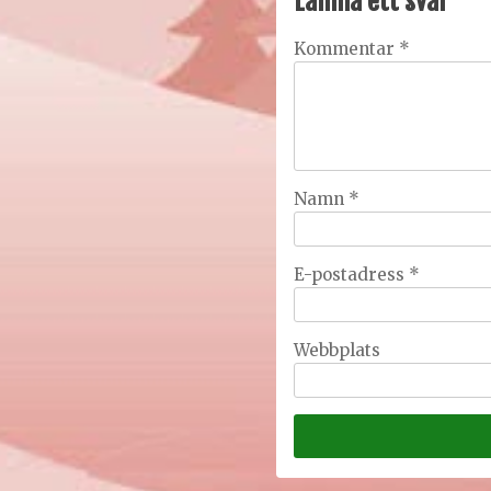
Lämna ett svar
Kommentar
*
Namn
*
E-postadress
*
Webbplats