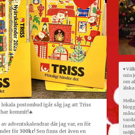
♥ Väl
min j
om al
älska
Mella
t lokala postombud igår såg jag att Triss
blogg
 har kommit!🎄
månad
varda
av adventskalendrar där jag var, en för
inneb
nder för
300kr
! Sen finns det även en
möjli