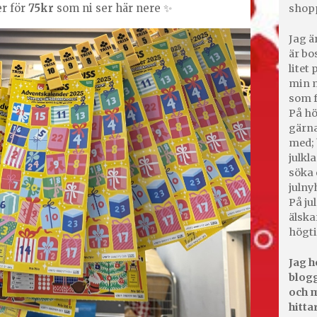
r för
75kr
som ni ser här nere ✨
shop
Jag ä
är bo
litet
min m
som f
På hö
gärna
med; 
julkl
söka 
julny
På jul
älska
högti
Jag h
blogg
och m
hitta