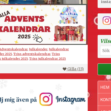
inst
Vils
Sök
Adventskalendrar
,
Julkalender
,
Julkalendrar
efter:
der 2025
,
Triss adventskalendrar
,
Triss
s julkalender 2025
,
Triss julkalendrar 2025
Gilla (
13
)
HEM
KONT