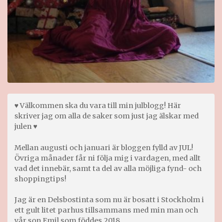
♥ Välkommen ska du vara till min julblogg! Här
skriver jag om alla de saker som just jag älskar med
julen ♥
Mellan augusti och januari är bloggen fylld av JUL!
Övriga månader får ni följa mig i vardagen, med allt
vad det innebär, samt ta del av alla möjliga fynd- och
shoppingtips!
Jag är en Delsbostinta som nu är bosatt i Stockholm i
ett gult litet parhus tillsammans med min man och
vår son Emil som föddes 2018.