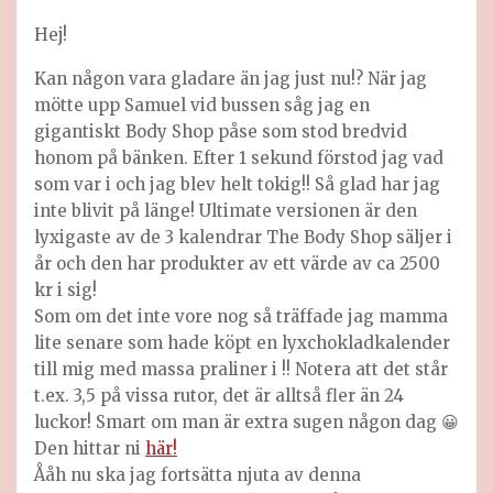
Hej!
Kan någon vara gladare än jag just nu!? När jag
mötte upp Samuel vid bussen såg jag en
gigantiskt Body Shop påse som stod bredvid
honom på bänken. Efter 1 sekund förstod jag vad
som var i och jag blev helt tokig!! Så glad har jag
inte blivit på länge! Ultimate versionen är den
lyxigaste av de 3 kalendrar The Body Shop säljer i
år och den har produkter av ett värde av ca 2500
kr i sig!
Som om det inte vore nog så träffade jag mamma
lite senare som hade köpt en lyxchokladkalender
till mig med massa praliner i !! Notera att det står
t.ex. 3,5 på vissa rutor, det är alltså fler än 24
luckor! Smart om man är extra sugen någon dag 😀
Den hittar ni
här!
Ååh nu ska jag fortsätta njuta av denna