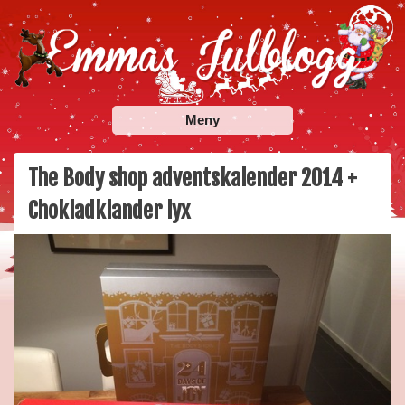
Skip
to
content
Emmas Julblogg
Julbloggar om julnyheter, julklappstips, julkalendrar,
Meny
adventskalendrar , julpyssel och julrecept!
The Body shop adventskalender 2014 +
Chokladklander lyx