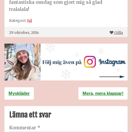
fantastiska onsdag som gjort mig så glad
tralalala!
Kategori:
Jul
29 oktober, 2014
Gilla
Inläggsnavigering
Myskläder
Mera, mera klappar!
Lämna ett svar
Kommentar
*