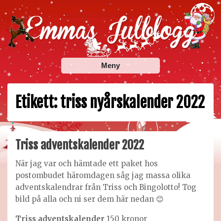
Skip
to
content
Emmas Julblogg
Julbloggar om julnyheter, julklappstips, julkalendrar,
Meny
adventskalendrar , julpyssel och julrecept!
Etikett:
triss nyårskalender 2022
Triss adventskalender 2022
När jag var och hämtade ett paket hos
postombudet häromdagen såg jag massa olika
adventskalendrar från Triss och Bingolotto! Tog
bild på alla och ni ser dem här nedan 😊
Triss adventskalender
150 kronor