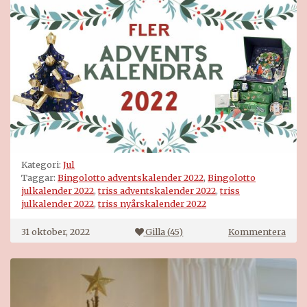
Kategori:
Jul
Taggar:
Bingolotto adventskalender 2022
,
Bingolotto
julkalender 2022
,
triss adventskalender 2022
,
triss
julkalender 2022
,
triss nyårskalender 2022
på
31 oktober, 2022
Gilla (
45
)
Kommentera
Tris
adve
2022