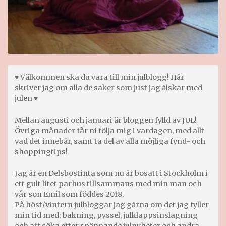
♥ Välkommen ska du vara till min julblogg! Här
skriver jag om alla de saker som just jag älskar med
julen ♥
Mellan augusti och januari är bloggen fylld av JUL!
Övriga månader får ni följa mig i vardagen, med allt
vad det innebär, samt ta del av alla möjliga fynd- och
shoppingtips!
Jag är en Delsbostinta som nu är bosatt i Stockholm i
ett gult litet parhus tillsammans med min man och
vår son Emil som föddes 2018.
På höst/vintern julbloggar jag gärna om det jag fyller
min tid med; bakning, pyssel, julklappsinslagning