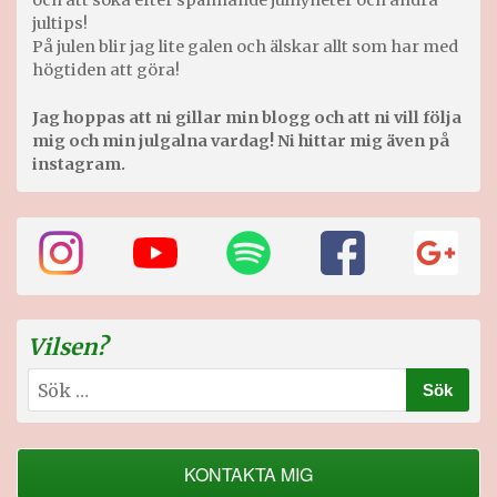
och att söka efter spännande julnyheter och andra
jultips!
På julen blir jag lite galen och älskar allt som har med
högtiden att göra!
Jag hoppas att ni gillar min blogg och att ni vill följa
mig och min julgalna vardag! Ni hittar mig även på
instagram.
Vilsen?
Sök
efter:
KONTAKTA MIG