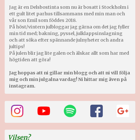
Jag är en Delsbostinta som nu är bosatt i Stockholm i
ett gult litet parhus tillsammans med min man och
vår son Emil som föddes 2018.
På höst/vintern julbloggar jag gärna om det jag fyller
min tid med; bakning, pyssel, julklappsinslagning
och att söka efter spännande julnyheter och andra
jultips!
På julen blir jag lite galen och älskar allt som har med
högtiden att göra!
Jag hoppas att ni gillar min blogg och att ni vill följa
mig och min julgalna vardag! Ni hittar mig även på
instagram.
Vilsen?