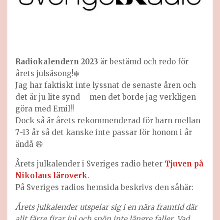
Radiokalendern 2023
är bestämd och redo för
årets julsäsong!❄️
Jag har faktiskt inte lyssnat de senaste åren och
det är ju lite synd – men det borde jag verkligen
göra med Emil!!
Dock så är årets rekommenderad för barn mellan
7-13 år så det kanske inte passar för honom i år
ändå 😄
Årets julkalender i Sveriges radio heter
Tjuven på
Nikolaus läroverk
.
På Sveriges radios hemsida beskrivs den såhär:
Årets julkalender utspelar sig i en nära framtid där
allt färre firar jul och snön inte längre faller. Vad