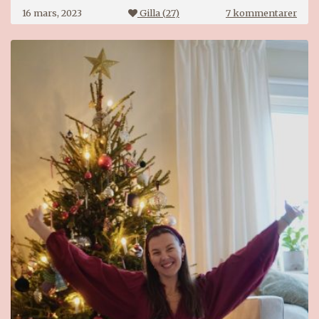
till
16 mars, 2023
Gilla (
27
)
7 kommentarer
Året
radi
2023