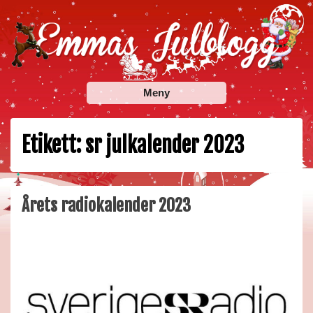
Skip
to
content
Emmas Julblogg
Julbloggar om julnyheter, julklappstips, julkalendrar,
Meny
adventskalendrar , julpyssel och julrecept!
Etikett:
sr julkalender 2023
Årets radiokalender 2023