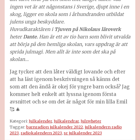
ingen vet är att någonstans i Sverige, djupt inne i en
skog, ligger en skola som i århundranden utbildat
julens unga beskyddare.
Huvudkaraktären i
Tjuven på Nikolaus läroverk
heter
Dante.
Han är ett av tio barn som blivit utvalda
att börja på den hemliga skolan, vars uppdrag är att
sprida julmagi. Men allt är inte som det ska på
skolan…
Jag tycker att den låter väldigt lovande och efter
att ha läst igenom beskrivningen så känns det
som att den ändå är okej för yngre barn också? Jag
kommer helt enkelt att lyssna igenom första
avsnittet och se om det är något för min lilla Emil
🥰 🎄
Kategori:
Julkalender
,
Julkalendrar
,
Julnyheter
Taggar:
barnradion julkalender 2022
,
julkalendern radio
2023
,
radiokalendern 2023
,
sr julkalender 2023