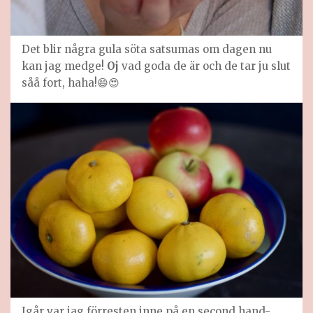
Det blir några gula söta satsumas om dagen nu
kan jag medge!
Oj
vad goda de är och de tar ju slut
såå fort, haha!😄😍
Igår var jag förresten inne på en second hand-