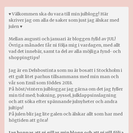
♥ Välkommen ska du vara till min julblogg! Här
skriver jag om alla de saker som just jag älskar med
julen ♥
Mellan augusti och januari är bloggen fylld av JUL!
Övriga månader får ni följa mig i vardagen, med allt
vad det innebär, samt ta del av alla möjliga fynd- och
shoppingtips!
Jag är en Delsbostinta som nu är bosatt i Stockholm i
ett gult litet parhus tillsammans med min man och
vår son Emil som föddes 2018.
På höst/vintern julbloggar jag gärna om det jag fyller
min tid med; bakning, pyssel, julklappsinslagning
och att söka efter spännande julnyheter och andra
jultips!
På julen blir jag lite galen och älskar allt som har med
högtiden att göra!
Jag hoppas att ni gillar min blogg och att ni vill följa