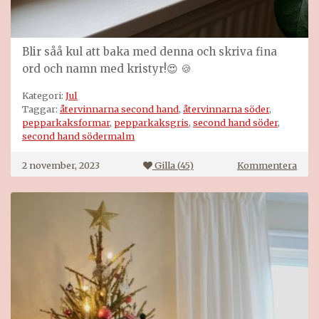
Blir såå kul att baka med denna och skriva fina
ord och namn med kristyr!😍 🍪
Kategori:
Jul
Taggar:
återvinnarna second hand
,
återvinnarna söder
,
pepparkaksformar
,
pepparkaksgris
,
second hand söder
,
second hand södermalm
på
2 november, 2023
Gilla (
45
)
Kommentera
En
stor
gris