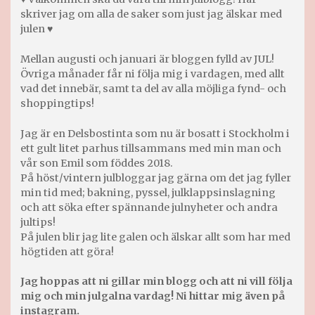
skriver jag om alla de saker som just jag älskar med
julen ♥
Mellan augusti och januari är bloggen fylld av JUL!
Övriga månader får ni följa mig i vardagen, med allt
vad det innebär, samt ta del av alla möjliga fynd- och
shoppingtips!
Jag är en Delsbostinta som nu är bosatt i Stockholm i
ett gult litet parhus tillsammans med min man och
vår son Emil som föddes 2018.
På höst/vintern julbloggar jag gärna om det jag fyller
min tid med; bakning, pyssel, julklappsinslagning
och att söka efter spännande julnyheter och andra
jultips!
På julen blir jag lite galen och älskar allt som har med
högtiden att göra!
Jag hoppas att ni gillar min blogg och att ni vill följa
mig och min julgalna vardag! Ni hittar mig även på
instagram.