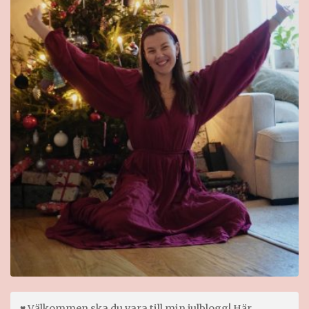
♥ Välkommen ska du vara till min julblogg! Här