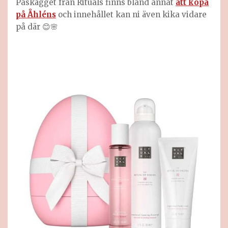
Påskägget från Rituals finns bland annat
att köpa
på Åhléns
och innehållet kan ni även kika vidare
på där 😊🌸