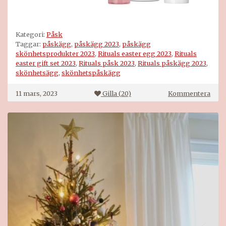
Kategori:
Påsk
Taggar:
påskägg
,
påskägg 2023
,
påskägg
skönhetsprodukter 2023
,
Rituals easter egg 2023
,
Rituals
easter gift set 2023
,
Rituals påsk 2023
,
Rituals påskägg 2023
,
skönhetsägg
,
skönhetspåskägg
på
11 mars, 2023
Gilla (
20
)
Kommentera
Ritua
pås
2023