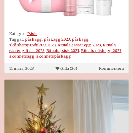
Kategori:
Påsk
Taggar:
påskägg
,
påskägg 2023
,
påskägg
skönhetsprodukter 2023
,
Rituals easter egg 2023
,
Rituals
easter gift set 2023
,
Rituals påsk 2023
,
Rituals påskägg 2023
,
skönhetsägg
,
skönhetspåskägg
på
11 mars, 2023
Gilla (
20
)
Kommentera
Ritua
pås
2023