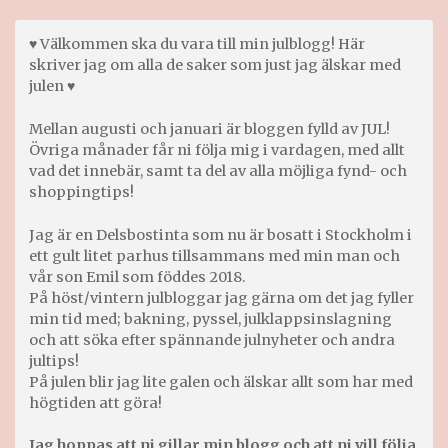
♥ Välkommen ska du vara till min julblogg! Här
skriver jag om alla de saker som just jag älskar med
julen ♥
Mellan augusti och januari är bloggen fylld av JUL!
Övriga månader får ni följa mig i vardagen, med allt
vad det innebär, samt ta del av alla möjliga fynd- och
shoppingtips!
Jag är en Delsbostinta som nu är bosatt i Stockholm i
ett gult litet parhus tillsammans med min man och
vår son Emil som föddes 2018.
På höst/vintern julbloggar jag gärna om det jag fyller
min tid med; bakning, pyssel, julklappsinslagning
och att söka efter spännande julnyheter och andra
jultips!
På julen blir jag lite galen och älskar allt som har med
högtiden att göra!
Jag hoppas att ni gillar min blogg och att ni vill följa