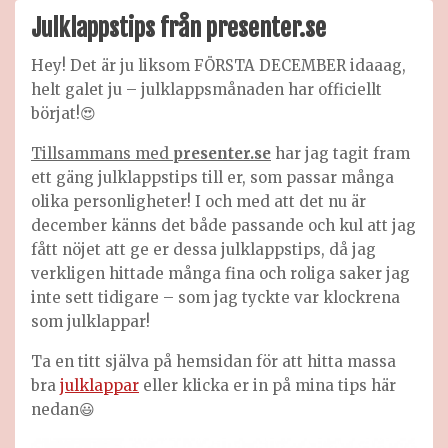
olika
Julklappstips från presenter.se
julb
Hey! Det är ju liksom FÖRSTA DECEMBER idaaag,
helt galet ju – julklappsmånaden har officiellt
börjat!😍
Tillsammans med
presenter.se
har jag tagit fram
ett gäng julklappstips till er, som passar många
olika personligheter! I och med att det nu är
december känns det både passande och kul att jag
fått nöjet att ge er dessa julklappstips, då jag
verkligen hittade många fina och roliga saker jag
inte sett tidigare – som jag tyckte var klockrena
som julklappar!
Ta en titt själva på hemsidan för att hitta massa
bra
julklappar
eller klicka er in på mina tips här
nedan😃