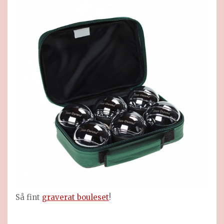
Så fint
graverat bouleset
!