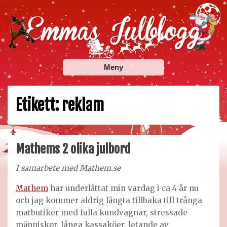
Skip
to
content
Emmas Julblogg
Julbloggar om julnyheter, julklappstips, julkalendrar,
Meny
adventskalendrar , julpyssel och julrecept!
Etikett:
reklam
Mathems 2 olika julbord
I samarbete med Mathem.se
Mathem
har underlättat min vardag i ca 4 år nu
och jag kommer aldrig längta tillbaka till trånga
matbutiker med fulla kundvagnar, stressade
människor, långa kassaköer, letande av