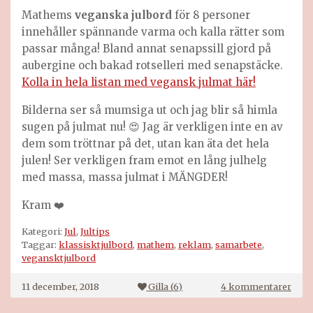
Mathems
veganska julbord
för 8 personer
innehåller spännande varma och kalla rätter som
passar många! Bland annat senapssill gjord på
aubergine och bakad rotselleri med senapstäcke.
Kolla in hela listan med
vegansk jul
mat här!
Bilderna ser så mumsiga ut och jag blir så himla
sugen på julmat nu! 😍 Jag är verkligen inte en av
dem som tröttnar på det, utan kan äta det hela
julen! Ser verkligen fram emot en lång julhelg
med massa, massa julmat i MÄNGDER!
Kram ❤️
Kategori:
Jul
,
Jultips
Taggar:
klassisktjulbord
,
mathem
,
reklam
,
samarbete
,
vegansktjulbord
till
11 december, 2018
Gilla (
6
)
4 kommentarer
Mat
2