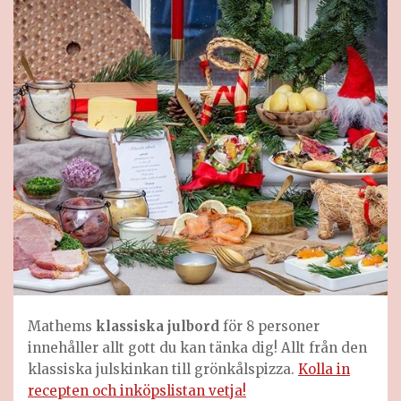
Mathems
klassiska julbord
för 8 personer
innehåller allt gott du kan tänka dig! Allt från den
klassiska julskinkan till grönkålspizza.
Kolla in
recepten och inköpslistan vetja!