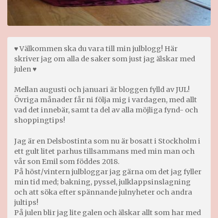
♥ Välkommen ska du vara till min julblogg! Här
skriver jag om alla de saker som just jag älskar med
julen ♥
Mellan augusti och januari är bloggen fylld av JUL!
Övriga månader får ni följa mig i vardagen, med allt
vad det innebär, samt ta del av alla möjliga fynd- och
shoppingtips!
Jag är en Delsbostinta som nu är bosatt i Stockholm i
ett gult litet parhus tillsammans med min man och
vår son Emil som föddes 2018.
På höst/vintern julbloggar jag gärna om det jag fyller
min tid med; bakning, pyssel, julklappsinslagning
och att söka efter spännande julnyheter och andra
jultips!
På julen blir jag lite galen och älskar allt som har med