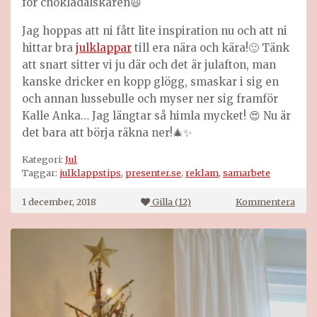
för chokladälskaren😃
Jag hoppas att ni fått lite inspiration nu och att ni
hittar bra
julklappar
till era nära och kära!🙂 Tänk
att snart sitter vi ju där och det är julafton, man
kanske dricker en kopp glögg, smaskar i sig en
och annan lussebulle och myser ner sig framför
Kalle Anka… Jag längtar så himla mycket! 😍 Nu är
det bara att börja räkna ner!🎄✨
Kategori:
Jul
Taggar:
julklappstips
,
presenter.se
,
reklam
,
samarbete
på
1 december, 2018
Gilla (
12
)
Kommentera
Julk
från
pres