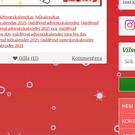
inst
Adventskalendrar
,
Julkalendrar
calendar 2025
,
Guldfynd adventskalender
,
Guldfynd
ynd adventskalender 2025 rea
,
guldfynd
es day
,
guldfynd adventskalender singles day
,
ynd julkalender 2025
,
Guldfynd smyckeskalender
alender 2025
Vils
på
Gilla (
11
)
Kommentera
Sök
Guldfynd
efter:
adventskalen
2025
HEM
KONT