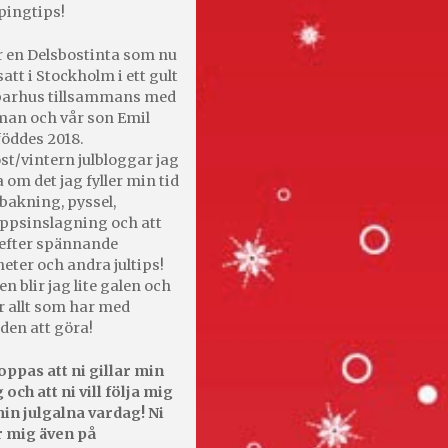
pingtips!
r en Delsbostinta som nu
satt i Stockholm i ett gult
 parhus tillsammans med
an och vår son Emil
öddes 2018.
st/vintern julbloggar jag
 om det jag fyller min tid
bakning, pyssel,
appsinslagning och att
efter spännande
heter och andra jultips!
en blir jag lite galen och
r allt som har med
den att göra!
oppas att ni gillar min
 och att ni vill följa mig
in julgalna vardag! Ni
r mig även på