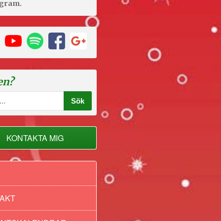
agram.
en?
der
KONTAKTA MIG
AKT