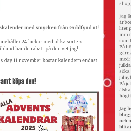
shop
Jag ä
är bo
tskalender med smycken från Guldfynd ut!
litet
min m
som f
nnehåller 24 luckor med olika sorters
På hö
ibland har de rabatt på den vet jag!
gärna
med; 
es day 11 november kostar kalendern endast
julkl

söka 
julny
amt köpa den!
På jul
älska
högti
Jag h
blogg
och m
hitta