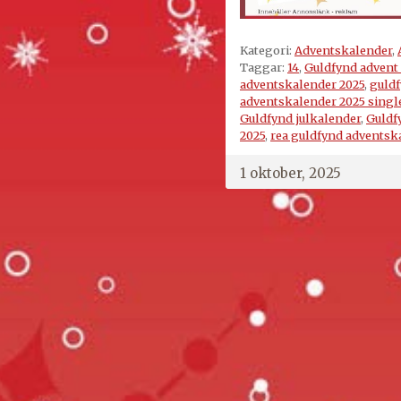
Kategori:
Adventskalender
,
Taggar:
14
,
Guldfynd advent 
adventskalender 2025
,
guldf
adventskalender 2025 singl
Guldfynd julkalender
,
Guldf
2025
,
rea guldfynd adventsk
1 oktober, 2025