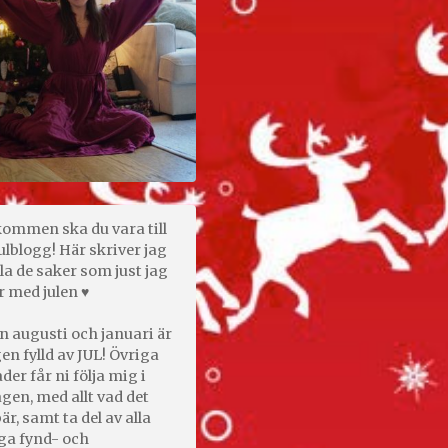
kommen ska du vara till
ulblogg! Här skriver jag
la de saker som just jag
r med julen ♥
n augusti och januari är
en fylld av JUL! Övriga
er får ni följa mig i
gen, med allt vad det
är, samt ta del av alla
ga fynd- och