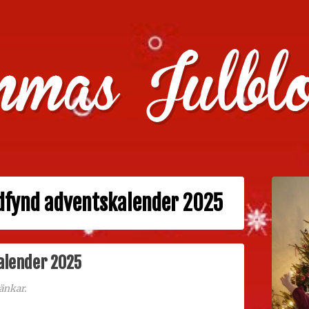
julklappstips, julkalendrar, adventskalendrar , julpyssel oc
dfynd adventskalender 2025
alender 2025
änkar.