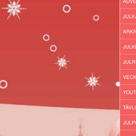
ADV
JULK
ARKI
JULK
JULR
VECK
YOU
TÄVL
JUL