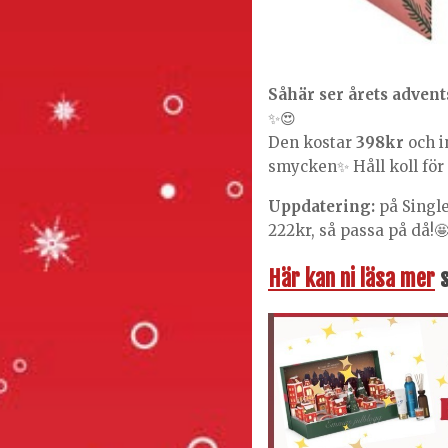
Såhär ser årets adven
✨😍
Den kostar
398kr
och i
smycken✨ Håll koll för 
Uppdatering:
på Singl
222kr, så passa på då!
Här kan ni läsa mer
s