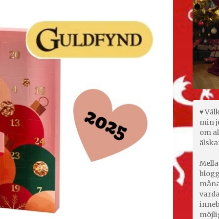
♥ Väl
min j
om al
älska
Mella
blogg
månad
varda
inneb
möjli