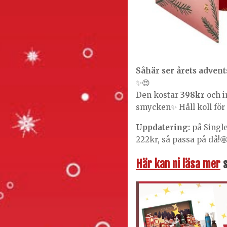
Såhär ser årets adven
✨😍
Den kostar
398kr
och i
smycken✨ Håll koll för 
Uppdatering:
på Singl
222kr, så passa på då!
Här kan ni läsa mer
s