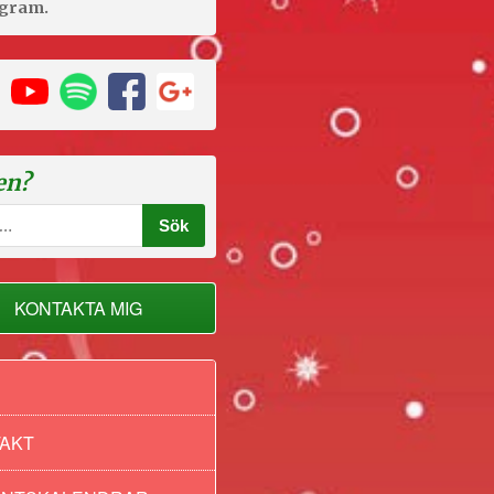
agram.
en?
KONTAKTA MIG
der
AKT