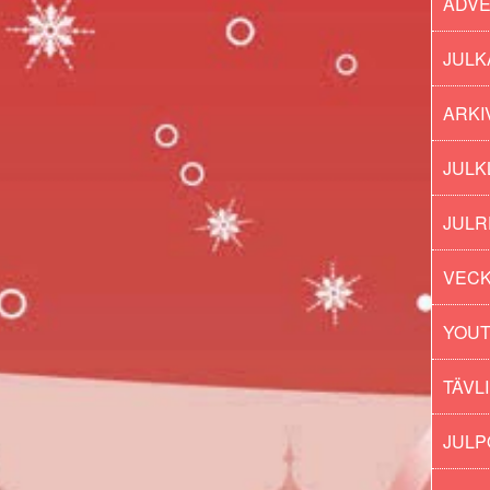
ADV
JULK
ARKI
JULK
JULR
VECK
YOU
TÄVL
JUL