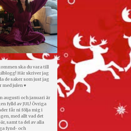
kommen ska du vara till
ulblogg! Här skriver jag
la de saker som just jag
r med julen ♥
n augusti och januari är
en fylld av JUL! Övriga
er får ni följa mig i
gen, med allt vad det
är, samt ta del av alla
ga fynd- och