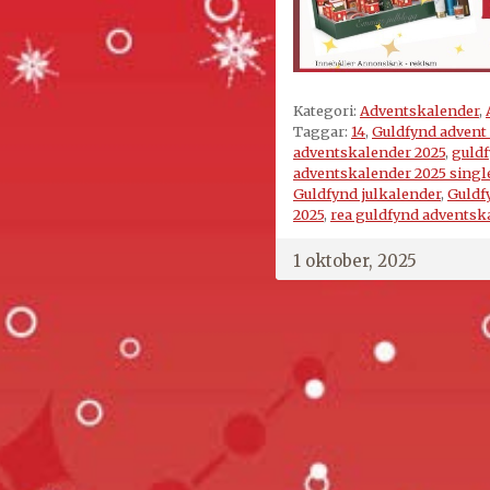
Kategori:
Adventskalender
,
Taggar:
14
,
Guldfynd advent 
adventskalender 2025
,
guldf
adventskalender 2025 singl
Guldfynd julkalender
,
Guldf
2025
,
rea guldfynd adventsk
1 oktober, 2025