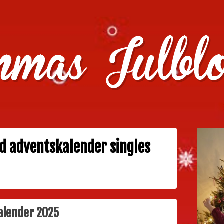
julklappstips, julkalendrar, adventskalendrar , julpyssel oc
d adventskalender singles
alender 2025