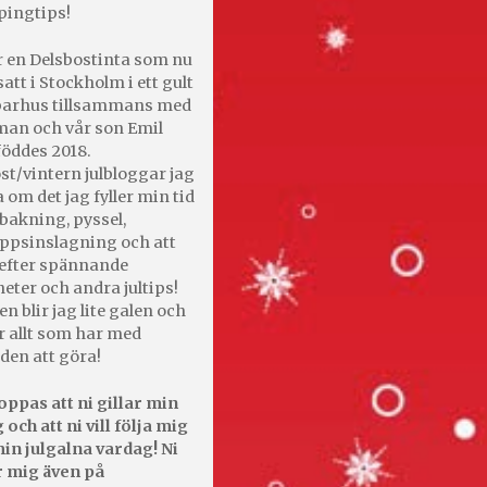
pingtips!
r en Delsbostinta som nu
satt i Stockholm i ett gult
 parhus tillsammans med
an och vår son Emil
öddes 2018.
st/vintern julbloggar jag
 om det jag fyller min tid
bakning, pyssel,
appsinslagning och att
efter spännande
heter och andra jultips!
en blir jag lite galen och
r allt som har med
den att göra!
oppas att ni gillar min
 och att ni vill följa mig
in julgalna vardag! Ni
r mig även på