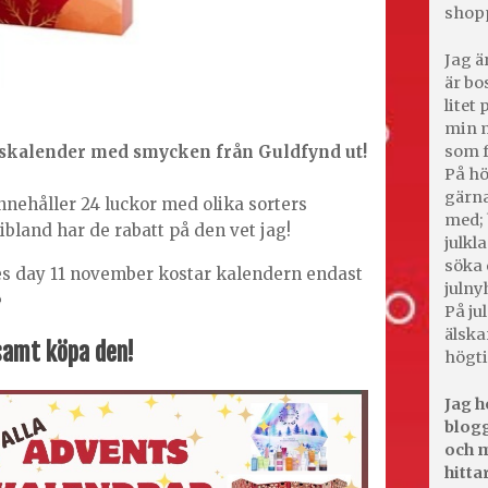
shop
Jag ä
är bo
litet
min m
tskalender med smycken från Guldfynd ut!
som f
På hö
gärna
nnehåller 24 luckor med olika sorters
med; 
ibland har de rabatt på den vet jag!
julkl
söka 
es day 11 november kostar kalendern endast
julny

På jul
älska
amt köpa den!
högti
Jag h
blogg
och m
hitta