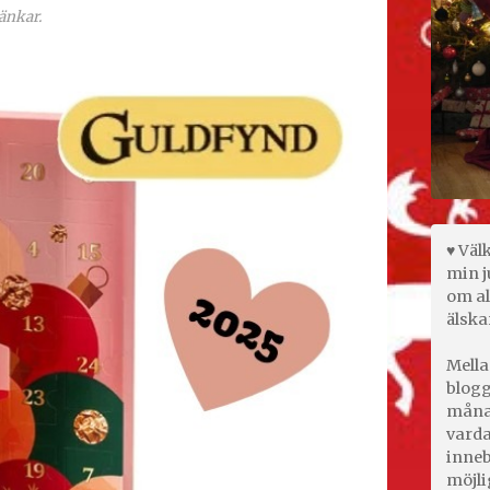
änkar.
♥ Väl
min j
om al
älska
Mella
blogg
månad
varda
inneb
möjli