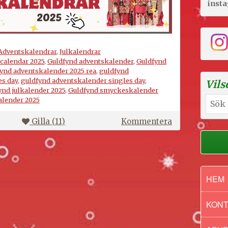
inst
Adventskalendrar
,
Julkalendrar
calendar 2025
,
Guldfynd adventskalender
,
Guldfynd
ynd adventskalender 2025 rea
,
guldfynd
es day
,
guldfynd adventskalender singles day
,
Vils
ynd julkalender 2025
,
Guldfynd smyckeskalender
Sök
alender 2025
efter:
på
Gilla (
11
)
Kommentera
Guldfynd
adventskalen
2025
HEM
KONT