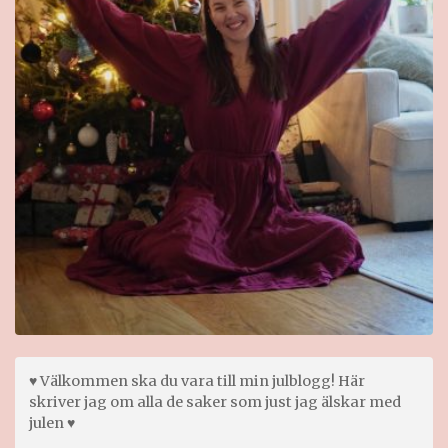
♥ Välkommen ska du vara till min julblogg! Här
skriver jag om alla de saker som just jag älskar med
julen ♥