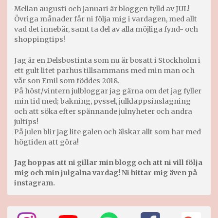
Mellan augusti och januari är bloggen fylld av JUL!
Övriga månader får ni följa mig i vardagen, med allt
vad det innebär, samt ta del av alla möjliga fynd- och
shoppingtips!
Jag är en Delsbostinta som nu är bosatt i Stockholm i
ett gult litet parhus tillsammans med min man och
vår son Emil som föddes 2018.
På höst/vintern julbloggar jag gärna om det jag fyller
min tid med; bakning, pyssel, julklappsinslagning
och att söka efter spännande julnyheter och andra
jultips!
På julen blir jag lite galen och älskar allt som har med
högtiden att göra!
Jag hoppas att ni gillar min blogg och att ni vill följa
mig och min julgalna vardag! Ni hittar mig även på
instagram.