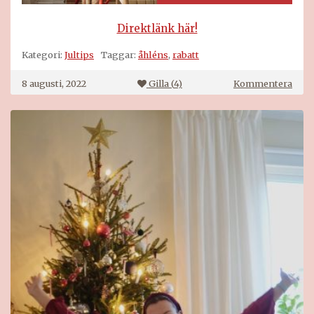
Direktlänk här!
Kategori:
Jultips
Taggar:
åhléns
,
rabatt
på
8 augusti, 2022
Gilla (
4
)
Kommentera