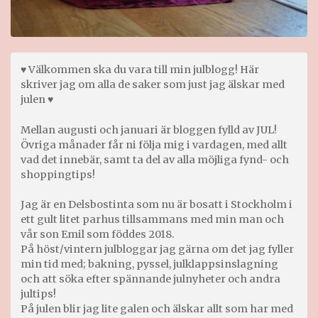
♥ Välkommen ska du vara till min julblogg! Här
skriver jag om alla de saker som just jag älskar med
julen ♥
Mellan augusti och januari är bloggen fylld av JUL!
Övriga månader får ni följa mig i vardagen, med allt
vad det innebär, samt ta del av alla möjliga fynd- och
shoppingtips!
Jag är en Delsbostinta som nu är bosatt i Stockholm i
ett gult litet parhus tillsammans med min man och
vår son Emil som föddes 2018.
På höst/vintern julbloggar jag gärna om det jag fyller
min tid med; bakning, pyssel, julklappsinslagning
och att söka efter spännande julnyheter och andra
jultips!
På julen blir jag lite galen och älskar allt som har med