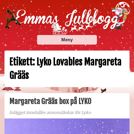
Skip
to
content
Emmas Julblogg
Julbloggar om julnyheter, julklappstips, julkalendrar,
Meny
adventskalendrar , julpyssel och julrecept!
Etikett:
Lyko Lovables Margareta
Grääs
Margareta Grääs box på LYKO
Inlägget innehåller annonslänkar för Lyko