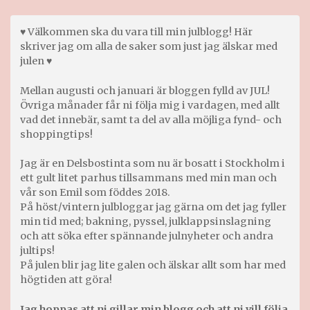
♥ Välkommen ska du vara till min julblogg! Här
skriver jag om alla de saker som just jag älskar med
julen ♥
Mellan augusti och januari är bloggen fylld av JUL!
Övriga månader får ni följa mig i vardagen, med allt
vad det innebär, samt ta del av alla möjliga fynd- och
shoppingtips!
Jag är en Delsbostinta som nu är bosatt i Stockholm i
ett gult litet parhus tillsammans med min man och
vår son Emil som föddes 2018.
På höst/vintern julbloggar jag gärna om det jag fyller
min tid med; bakning, pyssel, julklappsinslagning
och att söka efter spännande julnyheter och andra
jultips!
På julen blir jag lite galen och älskar allt som har med
högtiden att göra!
Jag hoppas att ni gillar min blogg och att ni vill följa