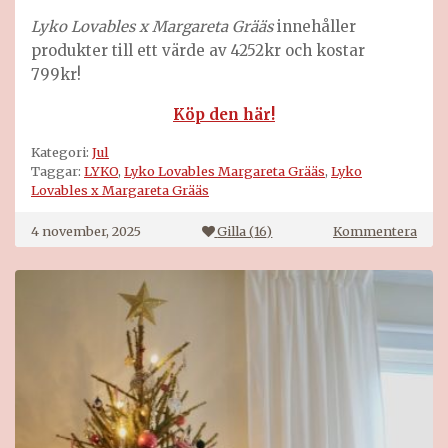
Lyko Lovables x Margareta Grääs
innehåller
produkter till ett värde av 4252kr och kostar
799kr!
Köp den här!
Kategori:
Jul
Taggar:
LYKO
,
Lyko Lovables Margareta Grääs
,
Lyko
Lovables x Margareta Grääs
på
4 november, 2025
Gilla (
16
)
Kommentera
Marg
Grää
box
på
LYK