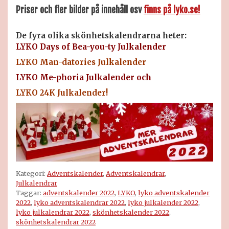
Priser och fler bilder på innehåll osv
finns på lyko.se!
De
fyra
olika skönhetskalendrarna
heter:
LYKO Days of Bea-you-ty Julkalender
LYKO Man-datories Julkalender
LYKO Me-phoria Julkalender och
LYKO 24K Julkalender!
Kategori:
Adventskalender
,
Adventskalendrar
,
Julkalendrar
Taggar:
adventskalender 2022
,
LYKO
,
lyko adventskalender
2022
,
lyko adventskalendrar 2022
,
lyko julkalender 2022
,
lyko julkalendrar 2022
,
skönhetskalender 2022
,
skönhetskalendrar 2022