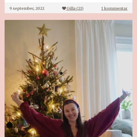
till
9 september, 2022
Gilla (
21
)
1 kommentar
LYK
adve
2022